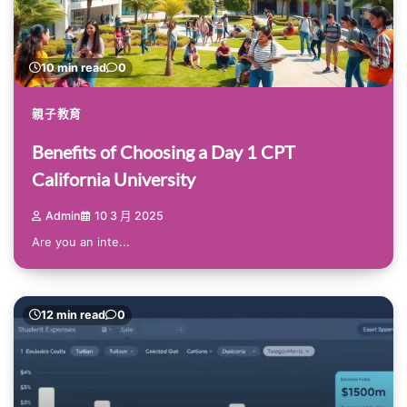
10 min read
0
親子教育
Benefits of Choosing a Day 1 CPT
California University
Admin
10 3 月 2025
Are you an inte...
12 min read
0