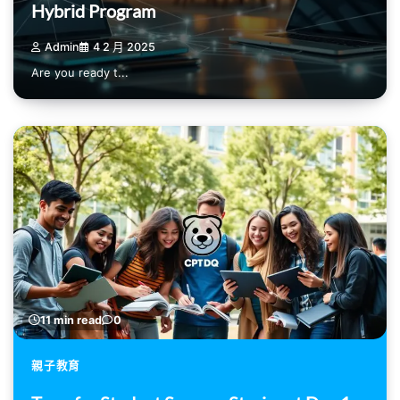
Hybrid Program
Admin
4 2 月 2025
Are you ready t...
11 min read
0
親子教育