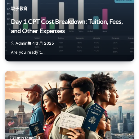
親子教育
Day 1 CPT Cost Breakdown: Tuition, Fees,
and Other Expenses
Admin
4 3 月 2025
Are you ready t...
1 min read
0