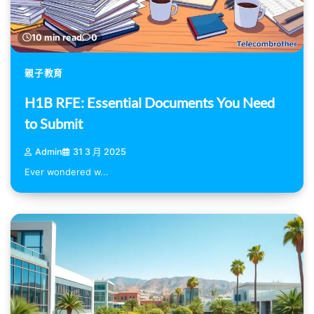
10 min read
0
親子教育
H1B RFE: Essential Documents You Need
to Submit
Admin
31 3 月 2025
Ever wondered w...