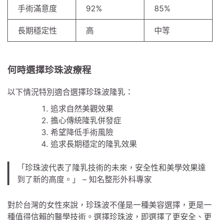
手術滿意度
92%
85%
長期穩定性
高
中等
何時選擇珍珠波療程
以下情況特別適合選擇珍珠波隆乳：
追求自然美觀效果
擔心傳統隆乳併發症
希望降低手術風險
追求長期穩定的隆乳效果
「珍珠波代表了隆乳技術的未來，安全性和美學效果達
到了新的高度。」 – 知名整形外科專家
對於台灣的女性來說，珍珠波不僅是一種美容選擇，更是一
種值得信賴的醫學技術。選擇珍珠波，即選擇了更安全、更