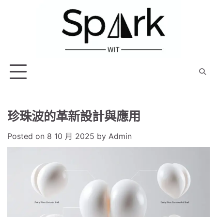
Skip
to
content
珍珠波的革新設計與應用
Posted on
8 10 月 2025
by
Admin