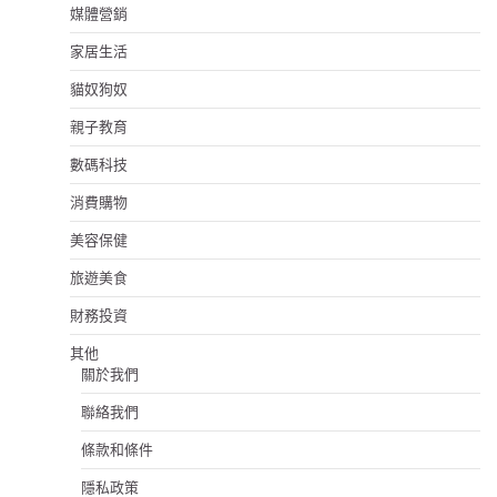
媒體營銷
家居生活
貓奴狗奴
親子教育
數碼科技
消費購物
美容保健
旅遊美食
財務投資
其他
關於我們
聯絡我們
條款和條件
隱私政策