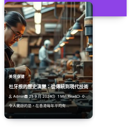
作為現代女性,您是否想過婦科檢...
美容保健
杜牙根的歷史演變：從傳統到現代技術
Admin
25 9 月 2024
1 Min Read
0
令人驚訝的是，在香港每年平均有...