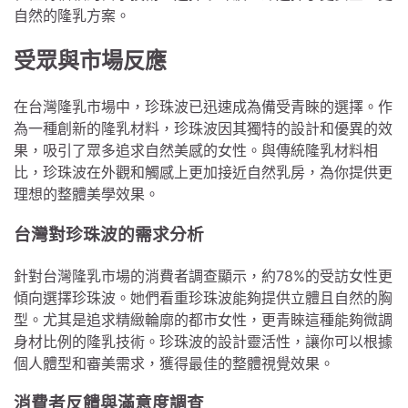
自然的隆乳方案。
受眾與市場反應
在台灣隆乳市場中，珍珠波已迅速成為備受青睞的選擇。作
為一種創新的隆乳材料，珍珠波因其獨特的設計和優異的效
果，吸引了眾多追求自然美感的女性。與傳統隆乳材料相
比，珍珠波在外觀和觸感上更加接近自然乳房，為你提供更
理想的整體美學效果。
台灣對珍珠波的需求分析
針對台灣隆乳市場的消費者調查顯示，約78%的受訪女性更
傾向選擇珍珠波。她們看重珍珠波能夠提供立體且自然的胸
型。尤其是追求精緻輪廓的都市女性，更青睞這種能夠微調
身材比例的隆乳技術。珍珠波的設計靈活性，讓你可以根據
個人體型和審美需求，獲得最佳的整體視覺效果。
消費者反饋與滿意度調查