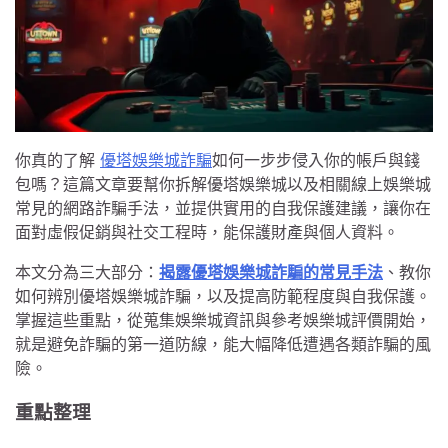
你真的了解
優塔娛樂城詐騙
如何一步步侵入你的帳戶與錢
包嗎？這篇文章要幫你拆解優塔娛樂城以及相關線上娛樂城
常見的網路詐騙手法，並提供實用的自我保護建議，讓你在
面對虛假促銷與社交工程時，能保護財產與個人資料。
本文分為三大部分：
揭露優塔娛樂城詐騙的常見手法
、教你
如何辨別優塔娛樂城詐騙，以及提高防範程度與自我保護。
掌握這些重點，從蒐集娛樂城資訊與參考娛樂城評價開始，
就是避免詐騙的第一道防線，能大幅降低遭遇各類詐騙的風
險。
重點整理