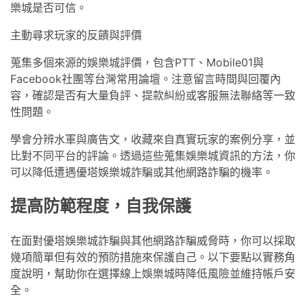
樂城是否可信。
主動尋求玩家的反饋與評價
蒐集多個來源的娛樂城評價，包含PTT、Mobile01與
Facebook社團等台灣常用論壇。注意留言時間與回覆內
容，確認是否有大量負評、提款糾紛或客服無法聯絡等一致
性問題。
學會分辨水軍與廣告文，收藏來自真實玩家的案例分享，並
比對不同平台的評論。透過這些蒐集娛樂城資訊的方法，你
可以降低遭遇優塔娛樂城詐騙或其他網路詐騙的機率。
提高防範程度，自我保護
在面對優塔娛樂城詐騙與其他網路詐騙威脅時，你可以採取
幾項簡單但有效的預防措施來保護自己。以下要點以實務角
度說明，幫助你在選擇線上娛樂城時降低風險並維持帳戶安
全。