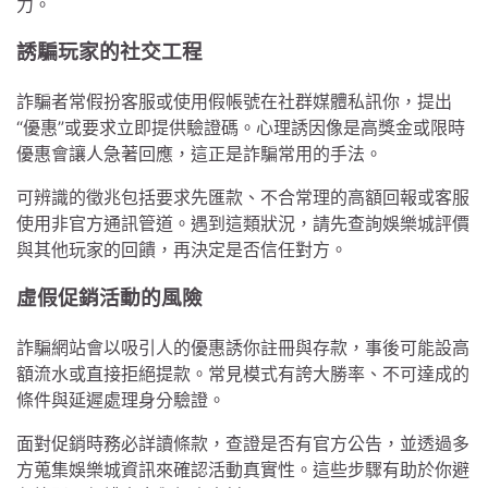
力。
誘騙玩家的社交工程
詐騙者常假扮客服或使用假帳號在社群媒體私訊你，提出
“優惠”或要求立即提供驗證碼。心理誘因像是高獎金或限時
優惠會讓人急著回應，這正是詐騙常用的手法。
可辨識的徵兆包括要求先匯款、不合常理的高額回報或客服
使用非官方通訊管道。遇到這類狀況，請先查詢娛樂城評價
與其他玩家的回饋，再決定是否信任對方。
虛假促銷活動的風險
詐騙網站會以吸引人的優惠誘你註冊與存款，事後可能設高
額流水或直接拒絕提款。常見模式有誇大勝率、不可達成的
條件與延遲處理身分驗證。
面對促銷時務必詳讀條款，查證是否有官方公告，並透過多
方蒐集娛樂城資訊來確認活動真實性。這些步驟有助於你避