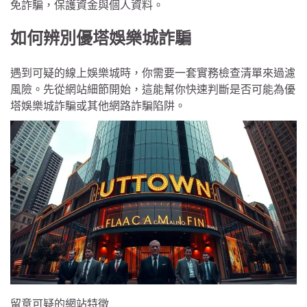
免詐騙，保護資金與個人資料。
如何辨別優塔娛樂城詐騙
遇到可疑的線上娛樂城時，你需要一套實務檢查清單來過濾
風險。先從網站細節開始，這能幫你快速判斷是否可能為優
塔娛樂城詐騙或其他網路詐騙陷阱。
留意可疑的網站特徵