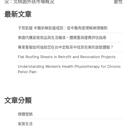
導
況：北桃園外送市場概況
要性
覽
最新文章
子宮肌瘤 中醫拆解肌瘤成因：從中醫角度理解病理機制
美國代購家居用品與生活雜貨，體積重與運費評估指南
專業客服如何協助您在台中定點茶中找到完美的放鬆體驗？
Flat Roofing Sheets in Retrofit and Renovation Projects
Understanding Women’s Health Physiotherapy for Chronic
Pelvic Pain
文章分類
媒體營銷
家居生活