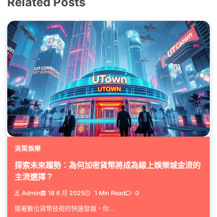
Related Posts
消閑娛樂
探索未來趨勢：為何加密貨幣將成為線上娛樂城金流的
主流選擇？
Admin
18 6 月 2025
1 Min Read
0
隨著數位貨幣技術的快速發展，你...