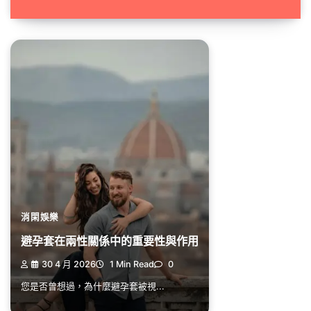
消閑娛樂
避孕套在兩性關係中的重要性與作用
30 4 月 2026
1 Min Read
0
您是否曾想過，為什麼避孕套被視...