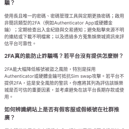
騙？
使用長且唯一的密碼、密碼管理工具與定期更換密碼；啟用
非簡訊類型的2FA（例如Authenticator App或硬體金
鑰）；定期檢查出入金紀錄與交易通知；避免點擊來源不明
的連結或下載不明檔案；以及透過多方蒐集娛樂城資訊來評
估平台可靠性。
2FA真的能防止詐騙嗎？若平台沒有提供怎麼辦？
2FA能大幅降低帳號被盜之風險，特別是採用
Authenticator或硬體金鑰可抵抗Sim swap攻擊。若平台不
提供2FA，這是安全風險的警訊，你應將其列為評估該娛樂
城是否可信的重要因素，並考慮避免在該平台長期存款或使
用。
如何辨識網站上是否有假客服或假帳號在社群推
廣？