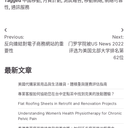
Tagged
中國移動
,
月費計劃
,
測試報告
,
移動網絡
,
網絡可靠
性
,
通訊服務
文
Previous:
Next:
章
反向連結對電子商務網站的重
门罗学院被US News 2022
導
要性
评选为美国北部大学排名第
62位
覽
最新文章
美國代購家居用品與生活雜貨，體積重與運費評估指南
專業客服如何協助您在台中定點茶中找到完美的放鬆體驗？
Flat Roofing Sheets in Retrofit and Renovation Projects
Understanding Women’s Health Physiotherapy for Chronic
Pelvic Pain