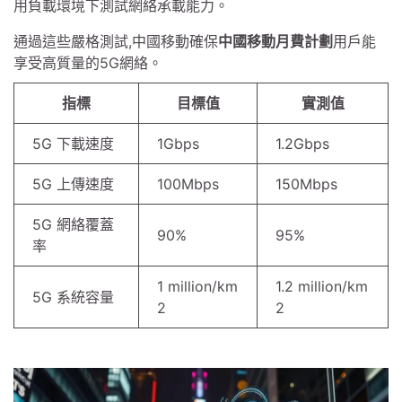
用負載環境下測試網絡承載能力。
通過這些嚴格測試,中國移動確保
中國移動月費計劃
用戶能
享受高質量的5G網絡。
指標
目標值
實測值
5G 下載速度
1Gbps
1.2Gbps
5G 上傳速度
100Mbps
150Mbps
5G 網絡覆蓋
90%
95%
率
1 million/km
1.2 million/km
5G 系統容量
2
2