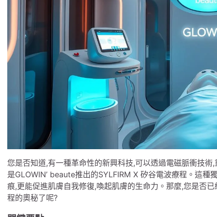
您是否知道,有一種革命性的新興科技,可以透過電磁脈衝技術
是GLOWIN’ beaute推出的SYLFIRM X 矽谷電波療
痕,更能促進肌膚自我修復,喚起肌膚的生命力。那麼,您是否
程的奧秘了呢?