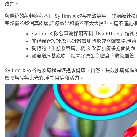
改善。
與傳統的射頻療程不同,Sylfirm X 矽谷電波採用了非絕緣
完整覆蓋整個真皮層,治療效果和覆蓋率大大提升。這不僅能
Sylfirm X 矽谷電波採用專利「Na Effect」技
非絕緣針設計,整根針放電加熱形成立體電場,治
獨特的「生態系養膚」概念,改善肌膚多方面問題
顯著增厚基底膜、提高膠原蛋白密度、收縮血管
Sylfirm X 矽谷電波療程是您追求健康、自然、長效肌膚
膚將煥發無比光彩,重拾自信和活力。