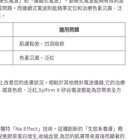
:「脈衝式電波」和「連續式電波」。脈衝式電波能夠有效刺激
疤等問題。而連續式電波則能精準定位和治療色素沉澱、泛
果。
適用問題
肌膚鬆弛、凹洞痘疤
色素沉澱、泛紅
從根本上改善您的皮膚狀況。相較於其他微針電波儀器,它的治療
是色斑、泛紅,Sylfirm X 矽谷電波都能為您帶來全方
開發的獨特「Na Effect」技術。這種創新的「生態系養膚」概
促進膠原蛋白增生,收縮血管,為您的肌膚帶來直接而顯著的