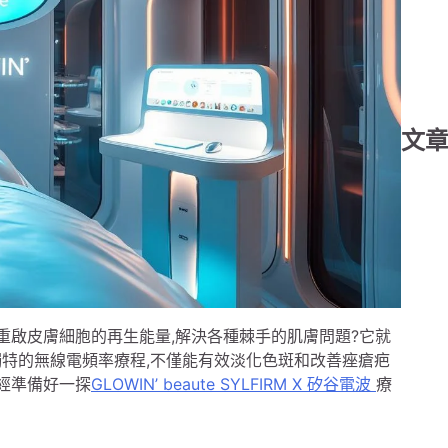
文
,重啟皮膚細胞的再生能量,解決各種棘手的肌膚問題?它就
程。這種獨特的無線電頻率療程,不僅能有效淡化色斑和改善痤瘡疤
已經準備好一探
GLOWIN’ beaute SYLFIRM X 矽谷電波
療