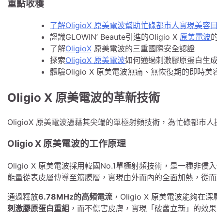
重點收穫
了解OligioX 原美電波幫助忙碌都市人實現美容
認識GLOWIN’ Beaute引進的Oligio X
原美電波
了解
OligioX
原美電波的三重國際安全認證
探索
OligioX 原美電波
如何通過刺激膠原蛋白生
體驗Oligio X 原美電波無痛、無恢復期的即時美
Oligio X 原美電波的革新技術
OligioX 原美電波憑藉其尖端的單極射頻技術，為忙碌都市
Oligio X 原美電波的工作原理
Oligio X 原美電波採用韓國No.1單極射頻技術，是一種
能量從表皮層傳導至筋膜層，實現由外而內的全面加熱，從而
通過釋放
6.78MHz的高頻電流
，Oligio X 原美電波能夠在
刺激膠原蛋白重組
，而不傷害皮膚，實現「破舊立新」的效果