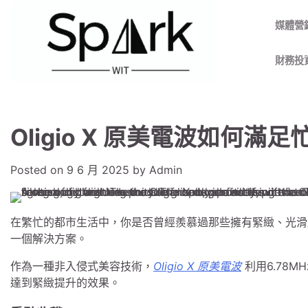
Skip
to
媒體營
content
財務投
Oligio X 原美電波如何
Posted on
9 6 月 2025
by
Admin
在繁忙的都市生活中，你是否曾經羨慕過那些擁有緊緻、光滑
一個解決方案。
作為一種非入侵式美容技術，
Oligio X 原美電波
利用6.78
達到緊緻提升的效果。