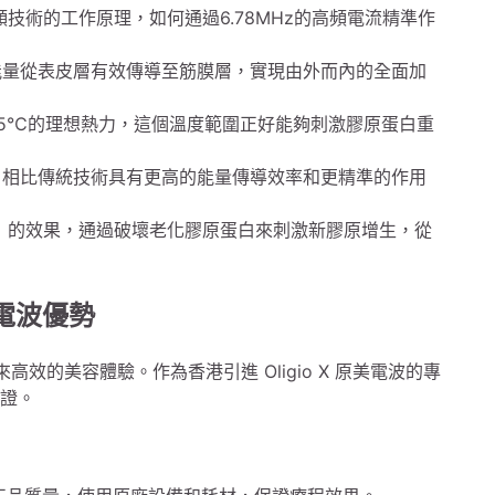
極射頻技術的工作原理，如何通過6.78MHz的高頻電流精準作
夠將能量從表皮層有效傳導至筋膜層，實現由外而內的全面加
55-65℃的理想熱力，這個溫度範圍正好能夠刺激膠原蛋白重
技術，相比傳統技術具有更高的能量傳導效率和更精準的作用
舊立新」的效果，通過破壞老化膠原蛋白來刺激新膠原增生，從
原美電波優勢
高效的美容體驗。作為香港引進 Oligio X 原美電波的專
保證。