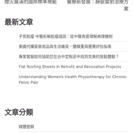
煙火展演的國際標準規範
醫療新發展：靜脈雷射治療方
導
案
覽
最新文章
子宮肌瘤 中醫拆解肌瘤成因：從中醫角度理解病理機制
美國代購家居用品與生活雜貨，體積重與運費評估指南
專業客服如何協助您在台中定點茶中找到完美的放鬆體驗？
Flat Roofing Sheets in Retrofit and Renovation Projects
Understanding Women’s Health Physiotherapy for Chronic
Pelvic Pain
文章分類
媒體營銷