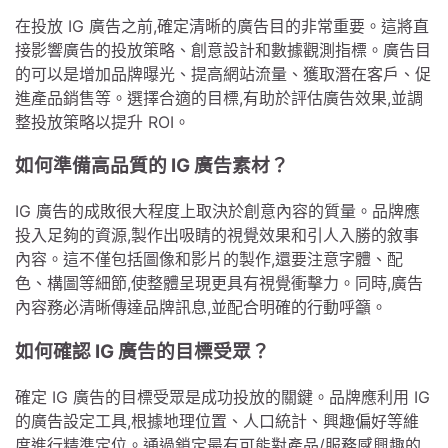
在投放 IG 廣告之前,確定清晰的廣告目的非常重要。這將直
接影響廣告的投放策略、創意設計和數據觀測指標。廣告目
的可以是增加品牌曝光、提高網站流量、獲取潛在客戶、促
進產品銷售等。選擇合適的目標,有助於評估廣告效果,並調
整投放策略以提升 ROI。
如何準備高品質的 IG 廣告素材？
IG 廣告的成敗很大程度上取決於創意內容的質量。品牌應
投入足夠的資源,製作出吸睛的視覺效果和引人入勝的敘事
內容。這不僅包括圖像和影片的製作,還要注意字體、配
色、構圖等細節,使整體呈現更具有視覺衝擊力。同時,廣告
內容務必清晰傳達品牌訊息,並配合明確的行動呼籲。
如何確認 IG 廣告的目標受眾？
確定 IG 廣告的目標受眾是成功投放的關鍵。品牌應利用 IG
的廣告設定工具,根據地理位置、人口統計、興趣偏好等維
度進行精準定位。通過鎖定最有可能對產品/服務感興趣的