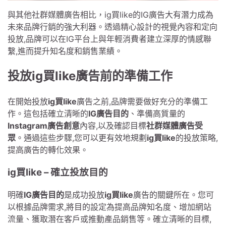
與其他社群媒體廣告相比，ig買like的IG廣告大有潛力成為
未來品牌行銷的強大利器。透過精心設計的視覺內容和定向
投放,品牌可以在IG平台上與年輕消費者建立深厚的情感聯
繫,進而提升知名度和銷售業績。
投放ig買like廣告前的準備工作
在開始投放
ig買like
廣告之前,品牌需要做好充分的準備工
作。這包括確立清晰的
IG廣告目的
、準備高質量的
Instagram廣告創意
內容,以及確認目標
社群媒體廣告受
眾
。通過這些步驟,您可以更有效地規劃
ig買like
的投放策略,
提高廣告的轉化效果。
ig買like – 確立投放目的
明確
IG廣告目的
是成功投放
ig買like
廣告的關鍵所在。您可
以根據品牌需求,將目的設定為提高品牌知名度、增加網站
流量、獲取潛在客戶或推動產品銷售等。確立清晰的目標,