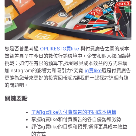
您是否曾思考過
OPLIKES IG買like
與付費廣告之間的成本
效益差異？在今日的數位行銷環境中，企業和個人都面臨著
挑戰：如何在有限的預算下,找到最具成本效益的方式來增
加Instagram的影響力和吸引力?究竟
ig買like
還是付費廣告
更能為您帶來更好的投資回報呢?讓我們一起探討這個有趣
的問題吧。
關鍵要點
了解ig買like與付費廣告的不同成本結構
掌握ig買like和付費廣告的各自優勢和劣勢
評估ig買like的目標和預算,選擇更具成本效益
的方式