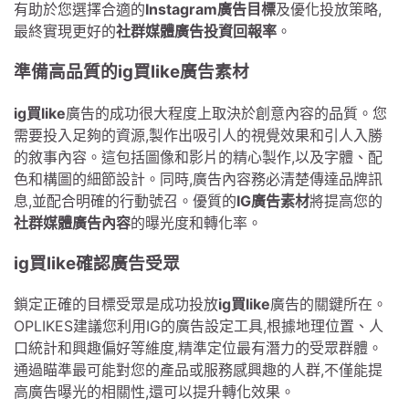
有助於您選擇合適的
Instagram廣告目標
及優化投放策略,
最終實現更好的
社群媒體廣告投資回報率
。
準備高品質的ig買like廣告素材
ig買like
廣告的成功很大程度上取決於創意內容的品質。您
需要投入足夠的資源,製作出吸引人的視覺效果和引人入勝
的敘事內容。這包括圖像和影片的精心製作,以及字體、配
色和構圖的細節設計。同時,廣告內容務必清楚傳達品牌訊
息,並配合明確的行動號召。優質的
IG廣告素材
將提高您的
社群媒體廣告內容
的曝光度和轉化率。
ig買like確認廣告受眾
鎖定正確的目標受眾是成功投放
ig買like
廣告的關鍵所在。
OPLIKES建議您利用IG的廣告設定工具,根據地理位置、人
口統計和興趣偏好等維度,精準定位最有潛力的受眾群體。
通過瞄準最可能對您的產品或服務感興趣的人群,不僅能提
高廣告曝光的相關性,還可以提升轉化效果。