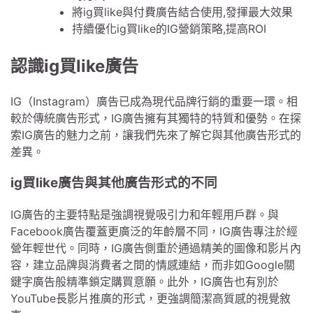
將ig買like與付費廣告結合使用,發揮最大效果
持續優化ig買like的IG營銷策略,提高ROI
認識ig買like廣告
IG（Instagram）廣告已成為現代品牌行銷的重要一環。相
較於傳統廣告形式，IG廣告擁有其獨特的特質和優勢。在探
索IG廣告的魅力之前，讓我們先來了解它與其他廣告形式的
差異。
ig買like廣告與其他廣告形式的不同
IG廣告的主要特點是強調視覺吸引力和年輕用戶群。與
Facebook廣告覆蓋更廣泛的年齡層不同，IG廣告專注於經
營年輕世代。同時，IG廣告側重於通過精美的圖像和影片內
容，建立品牌與消費者之間的情感連結，而非如Google關
鍵字廣告般精準鎖定購買意願。此外，IG廣告也有別於
YouTube長影片推廣的形式，更強調簡潔高質感的視覺敘