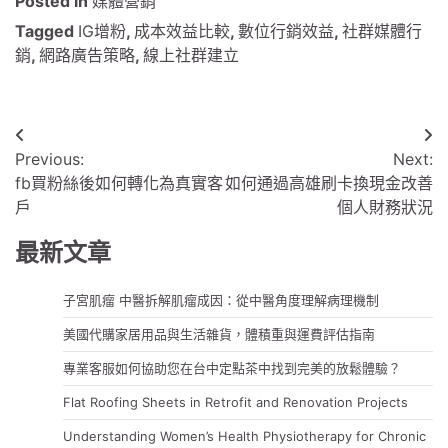
Posted in
媒體營銷
Tagged
IG增粉
,
成本效益比較
,
數位行銷效益
,
社群媒體行
銷
,
網路廣告策略
,
線上社群建立
文
Previous:
Next:
章
fb買粉絲後如何轉化為真實客
如何通過高雄刷卡換現金改善
導
戶
個人財務狀況
覽
最新文章
子宮肌瘤 中醫拆解肌瘤成因：從中醫角度理解病理機制
美國代購家居用品與生活雜貨，體積重與運費評估指南
專業客服如何協助您在台中定點茶中找到完美的放鬆體驗？
Flat Roofing Sheets in Retrofit and Renovation Projects
Understanding Women’s Health Physiotherapy for Chronic