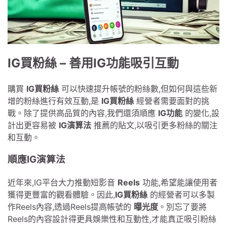
IG買粉絲 – 善用IG功能吸引互動
購買
IG買粉絲
可以快速提升帳號的粉絲數,但如何與這些新
增的粉絲進行有效互動,是
IG買粉絲
經營者需要面對的挑
戰。除了提供高品質的內容,我們還須順應
IG功能
的變化,設
計出更容易被
IG演算法
推薦的貼文,以吸引更多粉絲的關注
和互動。
順應IG演算法
近年來,IG平台大力推動短影音
Reels
功能,希望能讓使用者
獲得更豐富的觀看體驗。因此,
IG買粉絲
的經營者可以多製
作Reels內容,透過Reels提高帳號的
曝光度
。別忘了要將
Reels的內容設計得更具娛樂性和互動性,才能真正吸引粉絲