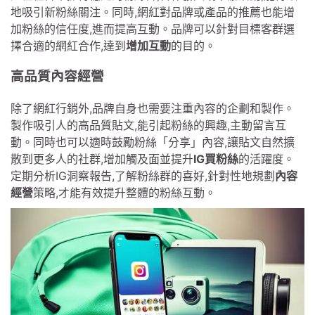
地吸引新粉絲關注。同時,網紅對品牌或產品的推薦也能增
加粉絲的信任度,進而提高互動。品牌可以針對目標客群選
擇合適的網紅合作,達到
增加互動
的目的。
高品質內容經營
除了網紅行銷外,品牌自身也需要注重內容的企劃和製作。
製作吸引人的高品質貼文,能引起粉絲的興趣,主動留言互
動。同時也可以適時鼓勵粉絲「分享」內容,讓貼文自然擴
散到更多人的社群,增加觸及面並提升
IG買粉絲
的活躍度。
定期分析IG洞察報告,了解粉絲群的喜好,針對性地規劃
內容
經營
策略,才能有效提升整體的粉絲互動。