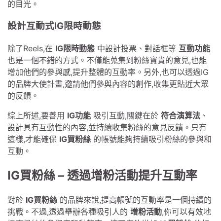
的目光。
設計互動式IG限時動態
除了Reels,在
IG限時動態
中設計投票、對話框等
互動功能
也是一個不錯的方式。不僅能蒐集到粉絲寶貴的意見,也能
增加他們的參與感,提升整體的互動率。另外,也可以透過IG
的品牌大使計畫,邀請他們參與內容的創作,收集更貼近大眾
的反饋。
綜上所述,要善用
IG功能
吸引互動,關鍵在於
符合演算法
、
設計具有互動性的內容,並持續收集粉絲的意見反饋。只有
這樣,才能確保
IG買粉絲
的帳號能夠持續吸引粉絲的參與和
互動。
IG買粉絲 – 透過增粉活動提升互動率
對於
IG買粉絲
的品牌來說,提高帳號的互動率是一個持續的
挑戰。不過,透過舉辦各種吸引人的
增粉活動
,你可以有效地