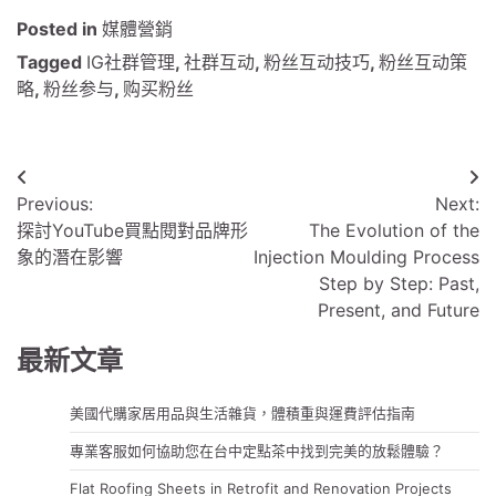
Posted in
媒體營銷
Tagged
IG社群管理
,
社群互动
,
粉丝互动技巧
,
粉丝互动策
略
,
粉丝参与
,
购买粉丝
文
Previous:
Next:
章
探討YouTube買點閱對品牌形
The Evolution of the
導
象的潛在影響
Injection Moulding Process
Step by Step: Past,
覽
Present, and Future
最新文章
美國代購家居用品與生活雜貨，體積重與運費評估指南
專業客服如何協助您在台中定點茶中找到完美的放鬆體驗？
Flat Roofing Sheets in Retrofit and Renovation Projects