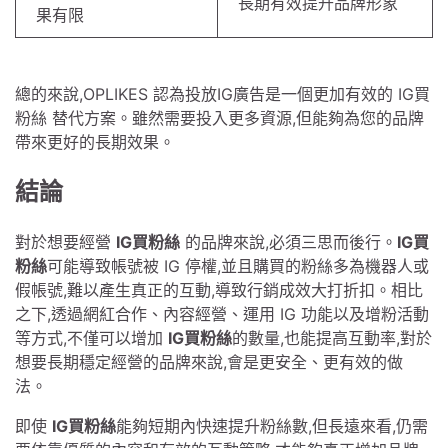
長期有效提升品牌形象
果有限
總的來說,OPLIKES 認為投放IG廣告是一個更加有效的 IG買
粉絲 替代方案。雖然需要投入更多資源,但能夠為您的品牌
帶來更好的長期效果。
結論
對於想要經營
IG買粉絲
的品牌來說,必須三思而後行。
IG買
粉絲
可能導致帳號被 IG 停權,並且購買的粉絲多為機器人或
假帳號,難以產生真正的互動,導致行銷成效大打折扣。相比
之下,透過網紅合作、內容經營、運用 IG 功能以及增粉活動
等方式,不僅可以增加
IG買粉絲
的數量,也能提高互動率,對於
想要長期穩定經營的品牌來說,會是更安全、更有效的做
法。
即使
IG買粉絲
能夠短期內快速提升粉絲數,但長遠來看,仍需