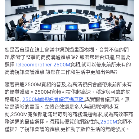
您是否曾經在線上會議中遇到過畫面模糊、音質不佳的問
題,影響了整體的商務溝通體驗呢? 那麼您是否知道,只需要
選擇
Telecombrother 2500M
寬頻,就可以帶來前所未有的
高清視訊會議體驗,讓您在工作和生活中更加出色呢?
隨著高速2500M寬頻的普及,為高清視訊會議帶來前所未有
的優質體驗。2500M寬頻可提供超高速、穩定與可靠的網
路連線,
2500M讓視訊會議流暢無阻
,與實體會議無異。無
論是清晰的畫面、立體音效還是多人無延遲的同步互
動,2500M寬頻都能滿足苛刻的商務溝通需求,成為高效率商
務溝通的最佳選擇。憑藉其優質的網路性能,
2500M
寬頻不
僅提升了視訊會議的體驗,更推動了數位生活的無縫發展。