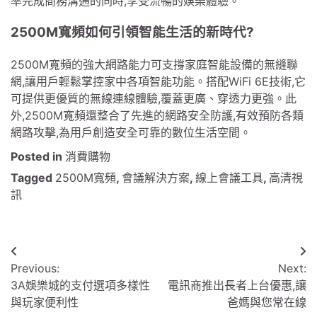
率完成商務溝通的同時,享受流暢的娛樂體驗。
2500M寬頻如何引領智能生活的新時代?
2500M寬頻的強大網路能力可支撐家庭智能設備的無縫聯
網,讓用戶輕鬆掌控家中各項智能功能。搭配WiFi 6E技術,它
可提供更優質的無線連線體驗,覆蓋更廣、穿透力更強。此
外,2500M寬頻還整合了先進的網路安全防護,有效預防各類
網路攻擊,為用戶創造安全可靠的數位生活空間。
Posted in
消費購物
Tagged
2500M寬頻
,
會議解決方案
,
線上會議工具
,
高清視
訊
文
Previous:
Next:
章
3A娛樂城的支付選項多樣性
電訊商推出長者上台優惠,讓
導
與玩家便利性
爸媽與您常在線