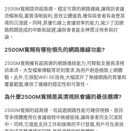
2500M寬頻提供超高速、穩定可靠的網路連線,讓視訊會議
流暢無阻,畫質清晰銳利,音效立體逼真,確保與會者有身歷其
境的沉浸感。同時,其優化線上會議效率的能力,減少了因網
路問題造成的中斷和延遲,讓與會者能全神貫注地參與討
論。
2500M寬頻有哪些領先的網路連線功能?
2500M寬頻擁有超高速的網路連結能力,可輕鬆支援高清視
訊串流、大型檔案傳輸等苛刻需求,為用戶創造極致上網體
驗。此外,它搭配WiFi 6E技術,大幅提升了無線網路的質量和
覆蓋範圍,確保了連線的穩定性和可靠性。
為什麼2500M寬頻是高清視訊會議的最佳選擇?
2500M寬頻的超高速、低延遲網路性能可確保視頻、音訊
等多媒體應用在會議過程中無縫銜接,讓與會者完全沉浸其
中。同時,它還能支持工作和娛樂的平行發展,用戶可在高效