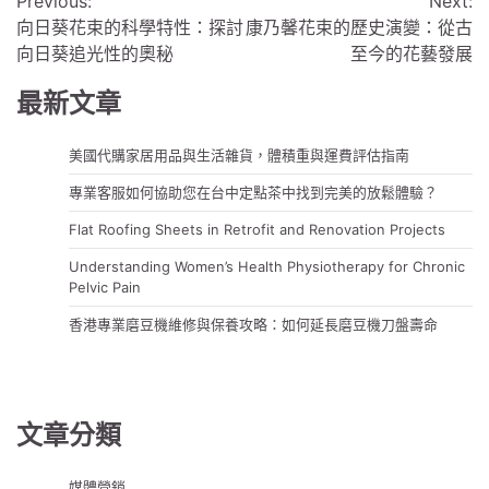
Previous:
Next:
章
向日葵花束的科學特性：探討
康乃馨花束的歷史演變：從古
導
向日葵追光性的奧秘
至今的花藝發展
覽
最新文章
美國代購家居用品與生活雜貨，體積重與運費評估指南
專業客服如何協助您在台中定點茶中找到完美的放鬆體驗？
Flat Roofing Sheets in Retrofit and Renovation Projects
Understanding Women’s Health Physiotherapy for Chronic
Pelvic Pain
香港專業磨豆機維修與保養攻略：如何延長磨豆機刀盤壽命
文章分類
媒體營銷