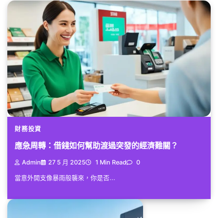
財務投資
應急周轉：借錢如何幫助渡過突發的經濟難關？
Admin
27 5 月 2025
1 Min Read
0
當意外開支像暴雨般襲來，你是否...