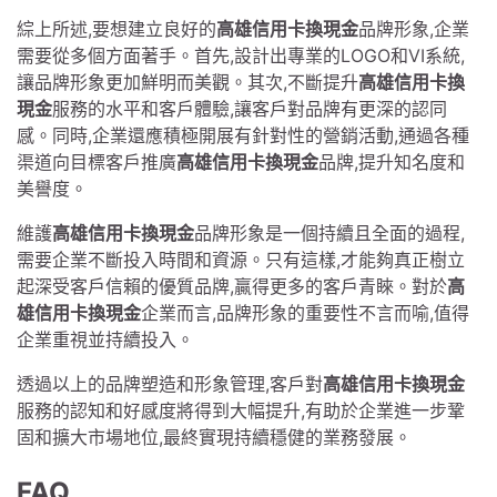
綜上所述,要想建立良好的
高雄信用卡換現金
品牌形象,企業
需要從多個方面著手。首先,設計出專業的LOGO和VI系統,
讓品牌形象更加鮮明而美觀。其次,不斷提升
高雄信用卡換
現金
服務的水平和客戶體驗,讓客戶對品牌有更深的認同
感。同時,企業還應積極開展有針對性的營銷活動,通過各種
渠道向目標客戶推廣
高雄信用卡換現金
品牌,提升知名度和
美譽度。
維護
高雄信用卡換現金
品牌形象是一個持續且全面的過程,
需要企業不斷投入時間和資源。只有這樣,才能夠真正樹立
起深受客戶信賴的優質品牌,贏得更多的客戶青睞。對於
高
雄信用卡換現金
企業而言,品牌形象的重要性不言而喻,值得
企業重視並持續投入。
透過以上的品牌塑造和形象管理,客戶對
高雄信用卡換現金
服務的認知和好感度將得到大幅提升,有助於企業進一步鞏
固和擴大市場地位,最終實現持續穩健的業務發展。
FAQ