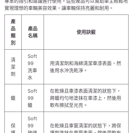
專業的指引和建議進行使用。這些產品可以幫助車主輕鬆地
實現理想的車輛美容效果，讓車輛保持亮麗和耐用。
產
品
產品
使用訣竅
類
名稱
別
Soft
清
99
用清潔劑和海綿清潔車漆表面，然
潔
洗車
後用水沖洗乾淨。
劑
水
Soft
在乾燥且車漆表面清潔的狀態下，
蠟
99
將蠟均勻地塗抹在車漆上，然後用
蠟
軟布擦拭至光亮。
Soft
保
99
在乾燥且車窗清潔的狀態下，將保
護
玻璃
護劑塗抹在車窗表面，然後用軟布