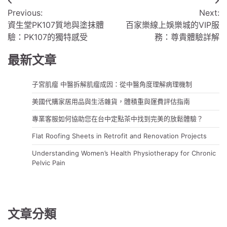
文
Previous:
Next:
章
資生堂PK107質地與塗抹體
百家樂線上娛樂城的VIP服
導
驗：PK107的獨特感受
務：尊貴體驗詳解
覽
最新文章
子宮肌瘤 中醫拆解肌瘤成因：從中醫角度理解病理機制
美國代購家居用品與生活雜貨，體積重與運費評估指南
專業客服如何協助您在台中定點茶中找到完美的放鬆體驗？
Flat Roofing Sheets in Retrofit and Renovation Projects
Understanding Women’s Health Physiotherapy for Chronic
Pelvic Pain
文章分類