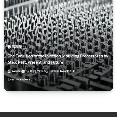
數碼科技
The Evolution of the Injection Moulding Process Step by
Step: Past, Present, and Future
Admin
17 8 月 2024
9 Min Read
0
Ever wondered h...