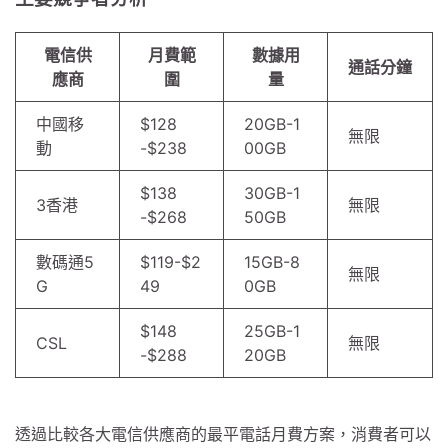
電信供
月費範
數據用
通話分鐘
應商
圍
量
中國移
$128
20GB-1
無限
動
-$238
00GB
$138
30GB-1
3香港
無限
-$268
50GB
數碼通5
$119-$2
15GB-8
無限
G
49
0GB
$148
25GB-1
CSL
無限
-$288
20GB
透過比較各大電信供應商的最平電話月費方案，消費者可以