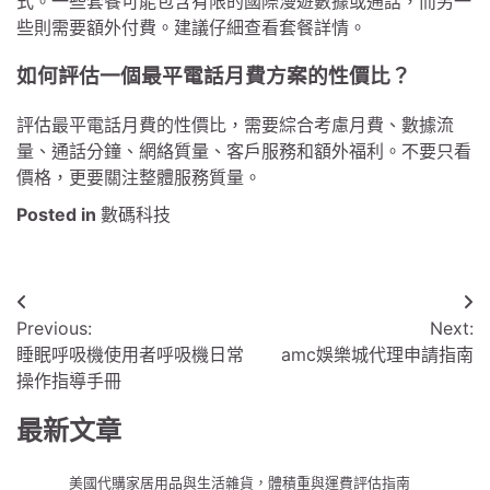
式。一些套餐可能包含有限的國際漫遊數據或通話，而另一
些則需要額外付費。建議仔細查看套餐詳情。
如何評估一個最平電話月費方案的性價比？
評估最平電話月費的性價比，需要綜合考慮月費、數據流
量、通話分鐘、網絡質量、客戶服務和額外福利。不要只看
價格，更要關注整體服務質量。
Posted in
數碼科技
文
Previous:
Next:
章
睡眠呼吸機使用者呼吸機日常
amc娛樂城代理申請指南
導
操作指導手冊
覽
最新文章
美國代購家居用品與生活雜貨，體積重與運費評估指南