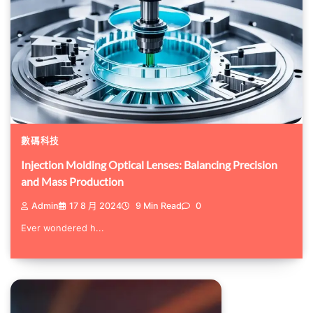
數碼科技
Injection Molding Optical Lenses: Balancing Precision
and Mass Production
Admin
17 8 月 2024
9 Min Read
0
Ever wondered h...