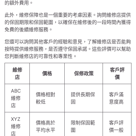
的額外費用。
此外，維修保障也是一個重要的考慮因素。詢問維修店提供
的保固期限和保固範圍，以確保在維修後的一段時間內獲得
免費的後續維修服務。
您還可以詢問其他客戶的經驗和意見，了解維修店是否能夠
按時提供維修服務，是否遵守保固承諾。這些評價可以幫助
您判斷維修店的可靠性和專業性。
維修
客戶評
價格
保修政策
店
價
ABC
價格相對
提供長期保
客戶滿
維修
較低
固
意度高
店
XYZ
價格高於
限制保固範
客戶評
維修
平均水平
圍
價一般
店