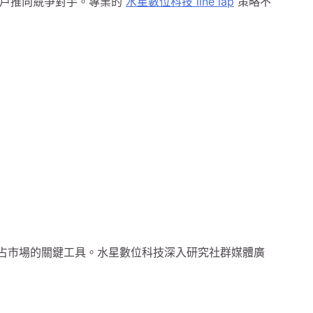
客戶推向競爭對手。專業的
水星數位科技 line lap
策略不
業搶占市場的關鍵工具。水星數位科技深入研究社群媒體廣