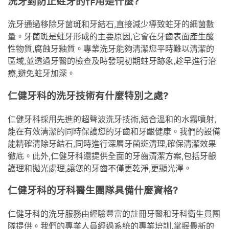
洗牙對防止蛀牙的作用是什麼?
洗牙通過移除牙菌斑和牙結石,直接減少導致蛀牙的細菌數
量。牙菌斑是蛀牙形成的主要原因,它會在牙齒表面產生酸
性物質,腐蝕牙釉質。專業洗牙能夠清潔您平時難以清潔的
區域,並透過牙醫的檢查及時發現初期蛀牙跡象,趁早進行治
療,避免蛀牙加深。
仁健牙科的洗牙技術有什麼特別之處?
仁健牙科採用先進的超聲波洗牙技術,結合溫和的水霧噴射,
能在有效清潔的同時保護您的牙齒和牙齦健康。我們的設備
能精確清除牙結石,同時進行深層牙菌斑清理,確保清潔效果
徹底。此外,仁健牙科還提供全面的牙齒清潔方案,包括牙齦
護理和拋光處理,讓您的牙齒不僅更乾淨,更顯光澤。
仁健牙科的牙科醫生團隊具備什麼資格?
仁健牙科的洗牙服務由經驗豐富的註冊牙醫和牙科衛生員團
隊提供。我們的專業人員經過系統的專業培訓,掌握最新的