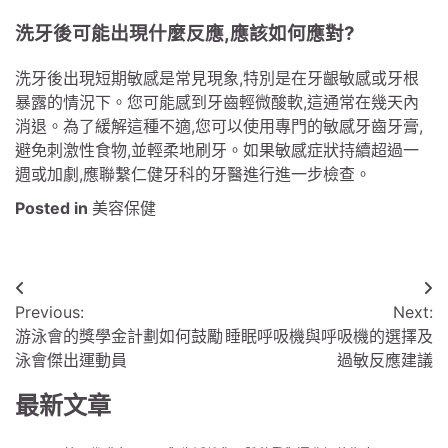
洗牙後可能出現什麼反應,應該如何應對?
洗牙後出現短期敏感是常見現象,特別是在牙齦敏感或牙根
暴露的情況下。您可能感到牙齒輕微酸軟,這通常在幾天內
消退。為了緩解這種不適,您可以使用專門的敏感牙齒牙膏,
避免刺激性食物,並輕柔地刷牙。如果敏感症狀持續超過一
週或加劇,應聯繫仁健牙科的牙醫進行進一步檢查。
Posted in
美容保健
文
Previous:
Next:
章
游泳會的獎學金計劃如何鼓勵
睡眠呼吸機與呼吸機的選擇及
導
泳會傑出運動員
過敏反應建議
覽
最新文章