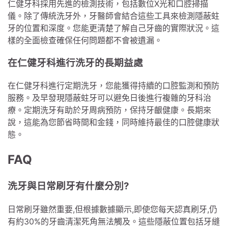
仁健牙科採用先進的檢測技術，包括數位X光和口腔掃描
儀。除了傳統洗牙外，牙醫師會結合這些工具來檢測隱蔽蛀
牙的位置和深度。您能更清楚了解自己牙齒的實際狀況。這
樣的全面檢查確保任何問題都不會被遺漏。
在仁健牙科進行洗牙的長期益處
在仁健牙科進行定期洗牙，您能獲得持續的口腔監測和預防
服務。及早發現隱蔽蛀牙可以避免日後進行複雜的牙科治
療。定期洗牙有助於牙周病預防，保持牙齦健康。長期來
說，這能為您節省時間和金錢，同時維持最佳的口腔健康狀
態。
FAQ
洗牙與日常刷牙有什麼分別?
日常刷牙雖然重要,但根據數據顯示,即使您每天認真刷牙,仍
有約30%的牙齒清潔死角無法觸及。這些隱蔽位置包括牙縫