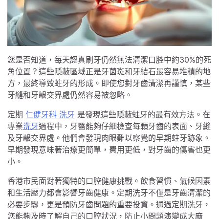
您是否知道，每天認真刷牙仍然無法清潔口腔中約30%的死
角位置？這些隱蔽區域正是牙菌斑和牙結石最容易堆積的地
方，最終導致蛀牙的形成。即使您對牙齒清潔再謹慎，某些
牙縫和牙齦交界處仍然容易被忽略。
定期
仁健牙科 洗牙
是發現這些隱蔽蛀牙的最有效方法。在
專業
洗牙
過程中，牙醫能夠仔細檢查每顆牙齒的表面、牙縫
及牙齦交界處。他們會發現肉眼難以察覺的早期蛀牙跡象。
早期發現意味著治療更簡單，費用更低，對牙齒的傷害也更
小。
香港市民面對著獨特的口腔健康挑戰。飲食習慣、氣候因素
和生活壓力都會影響牙齒健康。定期洗牙不僅是牙齒清潔的
必要步驟，更是預防牙齒問題的重要投資。通過定期洗牙，
您能夠及時了解自己的口腔狀況，防止小問題演變成大麻