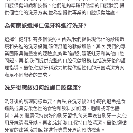
口腔保健知識和技術。他們能夠準確評估您的口腔狀況,提
供個性化的洗牙方案,並為您提供專業的口腔保健建議。
為何應該選擇仁健牙科進行洗牙?
選擇仁健牙科有多個優勢。首先,我們提供現代化的診所環
境和先進的洗牙設備,確保舒適的就診體驗。其次,我們的專
業團隊具備豐富的經驗,能夠準確識別隱蔽蛀牙和其他口腔
問題。再者,我們提供完整的口腔保健服務,包括洗牙後的護
理指導。最後,仁健牙科致力於提供個性化的牙齒清潔方案,
滿足不同患者的需求。
洗牙後應該如何維護口腔健康?
洗牙後的護理同樣重要。首先,在洗牙後24小時內避免進食
過熱或具有染色性的食物和飲料,如紅酒、咖啡或深色醬
料。其次,繼續保持良好的刷牙習慣,每天早晚各刷牙一次,使
用牙線清潔牙縫。再者,定期漱口,保持口腔清潔。最後,遵循
牙醫的建議,定期回診進行專業牙周病預防檢查。