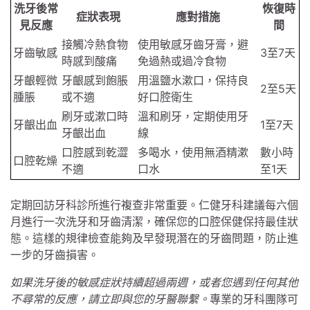
洗牙後常
恢復時
症狀表現
應對措施
見反應
間
接觸冷熱食物
使用敏感牙齒牙膏，避
牙齒敏感
3至7天
時感到酸痛
免過熱或過冷食物
牙齦輕微
牙齦感到飽脹
用溫鹽水漱口，保持良
2至5天
腫脹
或不適
好口腔衛生
刷牙或漱口時
溫和刷牙，定期使用牙
牙齦出血
1至7天
牙齦出血
線
口腔感到乾澀
多喝水，使用無酒精漱
數小時
口腔乾燥
不適
口水
至1天
定期回訪牙科診所進行複查非常重要。仁健牙科建議每六個
月進行一次洗牙和牙齒清潔，確保您的口腔保健保持最佳狀
態。這樣的規律檢查能夠及早發現潛在的牙齒問題，防止進
一步的牙齒損害。
如果洗牙後的敏感症狀持續超過兩週，或者您遇到任何其他
不尋常的反應，請立即與您的牙醫聯繫。
專業的牙科團隊可