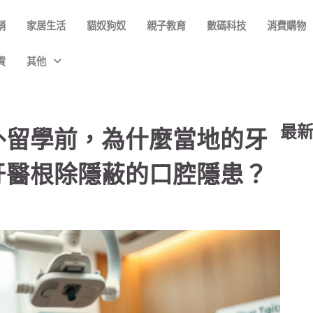
銷
家居生活
貓奴狗奴
親子教育
數碼科技
消費購物
資
其他
最
外留學前，為什麼當地的牙
牙醫根除隱蔽的口腔隱患？