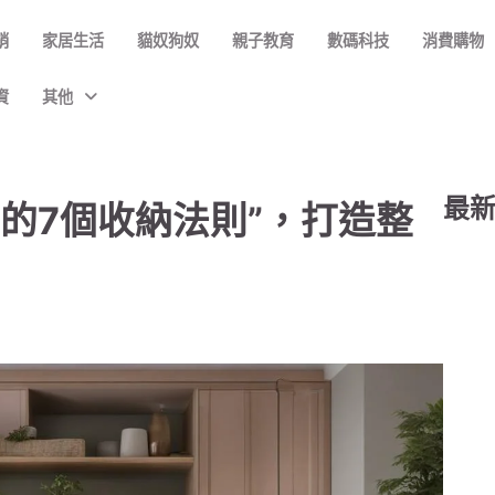
銷
家居生活
貓奴狗奴
親子教育
數碼科技
消費購物
資
其他
最
r的7個收納法則”，打造整