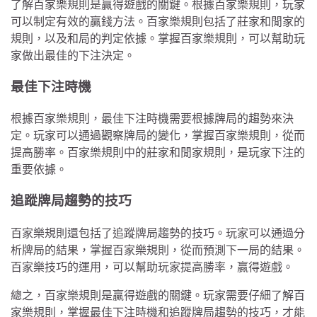
了解百家樂規則是贏得遊戲的關鍵。根據百家樂規則，玩家
可以制定有效的贏錢方法。百家樂規則包括了莊家和閒家的
規則，以及和局的判定依據。掌握百家樂規則，可以幫助玩
家做出最佳的下注決定。
最佳下注時機
根據百家樂規則，最佳下注時機需要根據牌局的趨勢來決
定。玩家可以通過觀察牌局的變化，掌握百家樂規則，從而
提高勝率。百家樂規則中的莊家和閒家規則，是玩家下注的
重要依據。
追蹤牌局趨勢的技巧
百家樂規則還包括了追蹤牌局趨勢的技巧。玩家可以通過分
析牌局的結果，掌握百家樂規則，從而預測下一局的結果。
百家樂技巧的運用，可以幫助玩家提高勝率，贏得遊戲。
總之，百家樂規則是贏得遊戲的關鍵。玩家需要仔細了解百
家樂規則，掌握最佳下注時機和追蹤牌局趨勢的技巧，才能