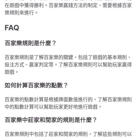
在遊戲中獲得勝利。百家樂贏錢方法的制定，需要根據百家
樂規則來進行。
FAQ
百家樂規則是什麼？
百家樂規則是了解百家樂的關鍵，包括了遊戲的基本規則、
投注方式、贏家判定等。了解百家樂規則可以幫助玩家贏得
遊戲。
如何計算百家樂的點數？
百家樂的點數計算是根據牌面數值進行的，了解百家樂規則
中的點數計算可以幫助玩家更好地進行遊戲。
百家樂中莊家和閒家的規則是什麼？
百家樂規則中包括了莊家和閒家的規則，了解這些規則可以