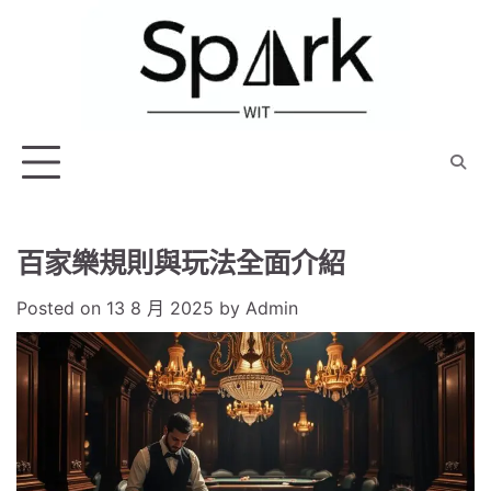
Skip
to
content
百家樂規則與玩法全面介紹
Posted on
13 8 月 2025
by
Admin