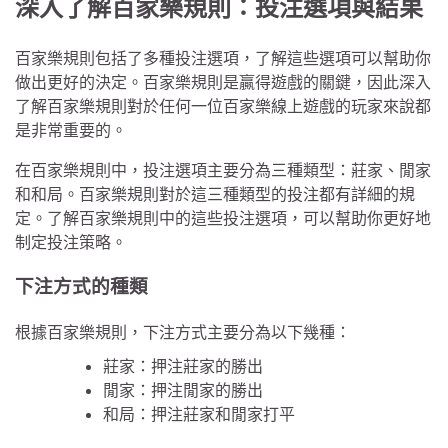
深入了解百家樂規則：投注選項與結果
百家樂規則包括了多種投注選項，了解這些選項可以幫助你
做出更好的決定。百家樂規則是贏得遊戲的關鍵，因此深入
了解百家樂規則對於任何一位百家樂線上遊戲的玩家來說都
是非常重要的。
在百家樂規則中，投注選項主要分為三種類型：莊家、閒家
和和局。百家樂規則對於這三種類型的投注都有詳細的規
定。了解百家樂規則中的這些投注選項，可以幫助你更好地
制定投注策略。
下注方式的種類
根據百家樂規則，下注方式主要分為以下幾種：
莊家：押注莊家的勝出
閒家：押注閒家的勝出
和局：押注莊家和閒家打平