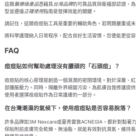
這類
醫療級產品
憑藉其
台灣品牌
的可靠品質與衛福部認證，為
型並遵循
正確使用
指南是發揮效能的關鍵。
請記住，這類痘痘貼工具是重要的輔助角色。若問題嚴重或未
將科學護理納入日常程序，配合良好生活習慣，您便能更從容
FAQ
痘痘貼如何幫助處理沒有膿頭的「石頭痘」？
痘痘貼的核心原理是創造一個濕潤的密閉環境。對於深層、紅
部腫脹壓力。同時，隔離外界細菌污染，為肌膚自我修護提供
使用者選擇痘痘貼作為日常護膚的一部分。
在台灣潮濕的氣候下，使用痘痘貼是否容易脫落？
許多品牌如3M Nexcare或曼秀雷敦ACNEGIA，都針
保貼附前皮膚完全乾燥、無油脂，就能有效對抗濕氣，維持長