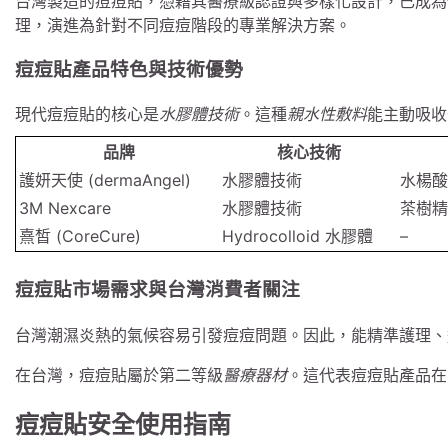
台灣製造的痘痘貼，憑藉其醫療級認證與多樣化設計，已成為
理，演進為針對不同痘痘階段的專業解決方案。
痘痘貼產品特色與技術優勢
現代痘痘貼的核心是
水膠體技術
。這種
親水性敷料
能主動吸收
品牌
核心技術
護妍天使 (dermaAngel)
水膠體技術
水楊酸
3M Nexcare
水膠體技術
茶樹精
熹皙 (CoreCure)
Hydrocolloid 水膠體
–
痘痘貼市場需求與台灣消費者關注
台灣潮濕炎熱的氣候容易引發痘痘問題。因此，能精準護理、
在台灣，痘痘貼屬於第二等級
醫療器材
。這代表痘痘貼產品在
痘痘貼安全使用指南