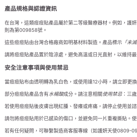
產品規格與認證資訊
在台灣，這類痘痘貼產品屬於第二等級醫療器材。例如，護妍天
則為第009858號。
這些痘痘貼由台灣合格廠商如明基材料製造。產品標示
「未滅
請將痘痘貼產品置於陰涼處，避免高溫或日光直射，以維持最
安全注意事項與使用禁忌
當痘痘貼布由透明轉為乳白色，或使用達12小時，請立即更
部分痘痘貼產品含有
水楊酸
成分。請注意相關
使用禁忌
：三歲
若使用痘痘貼後皮膚出現紅腫、發癢或疼痛，請停止使用並諮
請勿將痘痘貼用於已感染的傷口，並避免同一片重複撕貼。使
若有任何疑問，可聯繫製造商客服專線（如護妍天使0809-09