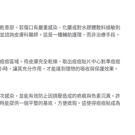
？
乾患部。若傷口有嚴重感染、化膿或對水膠體敷料過敏則
並諮詢皮膚科醫師。這是一種輔助護理，而非治療手段。
痘痘區域。待皮膚完全乾燥，取出痘痘貼片中心對準痘痘
8小時，讓其充分作用，才能達到理想的吸收與保護效果。
次感染，並能有效防止因擠壓造成的疤痕與色素沉澱。許
時能提供一個平整的基底，方便遮瑕。這使得痘痘貼成為