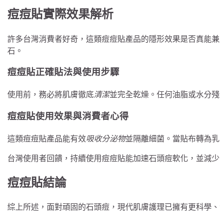
痘痘貼實際效果解析
許多台灣消費者好奇，這類痘痘貼產品的隱形效果是否真能兼
石。
痘痘貼正確貼法與使用步驟
使用前，務必將肌膚徹底
清潔
並完全乾燥。任何油脂或水分殘
痘痘貼使用效果與消費者心得
這類痘痘貼產品能有效
吸收分泌物
並隔離細菌。當貼布轉為乳
台灣使用者回饋，持續使用痘痘貼能加速石頭痘軟化，並減少
痘痘貼結論
綜上所述，面對頑固的石頭痘，現代肌膚護理已擁有更科學、