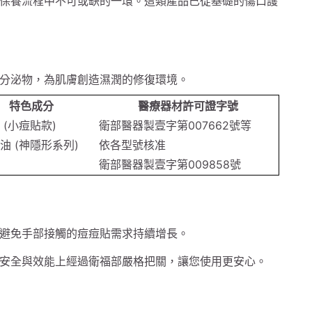
保養流程中不可或缺的一環。這類產品已從基礎的傷口護
分泌物，為肌膚創造濕潤的修復環境。
特色成分
醫療器材許可證字號
 (小痘貼款)
衛部醫器製壹字第007662號等
油 (神隱形系列)
依各型號核准
衛部醫器製壹字第009858號
避免手部接觸的痘痘貼需求持續增長。
安全與效能上經過衛福部嚴格把關，讓您使用更安心。