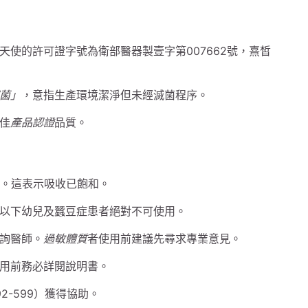
使的許可證字號為衛部醫器製壹字第007662號，熹皙
菌」
，意指生產環境潔淨但未經滅菌程序。
佳
產品認證
品質。
換。這表示吸收已飽和。
以下幼兒及蠶豆症患者絕對不可使用。
詢醫師。
過敏體質
者使用前建議先尋求專業意見。
用前務必詳閱說明書。
2-599）獲得協助。