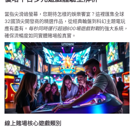
當指尖滑過螢幕，您期待怎樣的娛樂饗宴？這裡匯集全球
32國頂尖開發商的精選作品，從經典輪盤到科幻主題電玩
應有盡有。
每秒同時運行超過800場遊戲對戰
的強大系統，
確保流暢度如同實體賭場般真實。
線上賭場核心遊戲類別