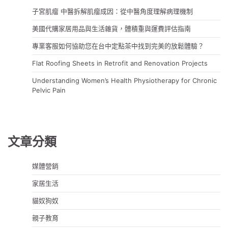
子宮肌瘤 中醫拆解肌瘤成因：從中醫角度理解病理機制
美國代購家居用品與生活雜貨，體積重與運費評估指南
專業客服如何協助您在台中定點茶中找到完美的放鬆體驗？
Flat Roofing Sheets in Retrofit and Renovation Projects
Understanding Women’s Health Physiotherapy for Chronic
Pelvic Pain
文章分類
媒體營銷
家居生活
貓奴狗奴
親子教育