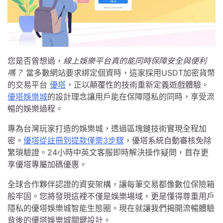
您是否曾想過，
線上娛樂平台真的能同時保障安全與便利
嗎？
當多數網站要求綁定個資時，這家採用USDT加密貨幣
的交易平台
優塔
，正以顛覆性的技術重新定義遊戲體驗。
優塔娛樂城
的設計理念讓用戶能在保障隱私的同時，享受流
暢的娛樂過程。
專為台灣玩家打造的娛樂城，透過區塊鏈技術實現全程加
密。
優塔從註冊到提款僅需3步驟
，優塔系統自動審核免除
繁瑣驗證。24小時中英文客服即時解決操作疑問，首存更
享優塔專屬加碼優惠。
全球合作夥伴認證的資安架構，讓每筆交易都像數位保險箱
般牢固。您將發現這裡不僅是娛樂場域，更是懂得尊重用戶
隱私的優塔娛樂城智能生態圈。現在就讓我們揭開流暢體驗
背後的優塔娛樂城關鍵設計。