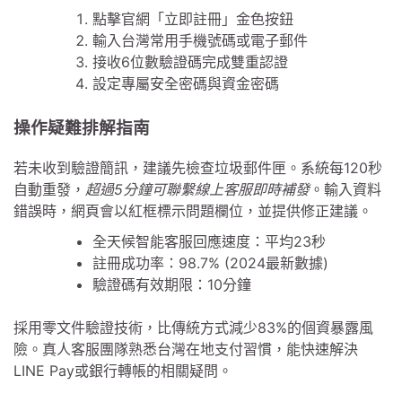
點擊官網「立即註冊」金色按鈕
輸入台灣常用手機號碼或電子郵件
接收6位數驗證碼完成雙重認證
設定專屬安全密碼與資金密碼
操作疑難排解指南
若未收到驗證簡訊，建議先檢查垃圾郵件匣。系統每120秒
自動重發，
超過5分鐘可聯繫線上客服即時補發
。輸入資料
錯誤時，網頁會以紅框標示問題欄位，並提供修正建議。
全天候智能客服回應速度：平均23秒
註冊成功率：98.7% (2024最新數據)
驗證碼有效期限：10分鐘
採用零文件驗證技術，比傳統方式減少83%的個資暴露風
險。真人客服團隊熟悉台灣在地支付習慣，能快速解決
LINE Pay或銀行轉帳的相關疑問。