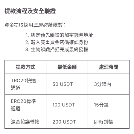
提款流程及安全驗證
資金提取採用
三層防護機制
：
綁定預先驗證的加密錢包地址
輸入雙重資金密碼確認身份
生物辨識掃描完成最終授權
提款方式
最低金額
處理時間
TRC20快速
50 USDT
3分鐘內
通道
ERC20標準
100 USDT
15分鐘
通道
混合協議轉換
200 USDT
即時到帳