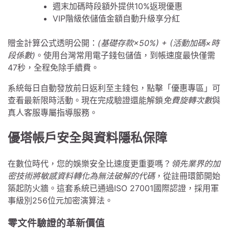
週末加碼時段額外提供10%返現優惠
VIP階級依儲值金額自動升級享分紅
贈金計算公式透明公開：
(基礎存款×50%) + (活動加碼×時
段係數)
。使用台灣常用電子錢包儲值，到帳速度最快僅需
47秒，全程免除手續費。
系統每日自動發放前日返利至主錢包，點擊「優惠專區」可
查看最新限時活動。現在完成驗證還能解鎖
免費旋轉次數
與
真人客服專屬指導服務。
優塔帳戶安全與資料隱私保障
在數位時代，您的娛樂安全比速度更重要嗎？
領先業界的加
密技術將敏感資料轉化為無法破解的代碼
，從註冊環節開始
築起防火牆。這套系統已通過ISO 27001國際認證，採用軍
事級別256位元加密演算法。
零文件驗證的革新價值