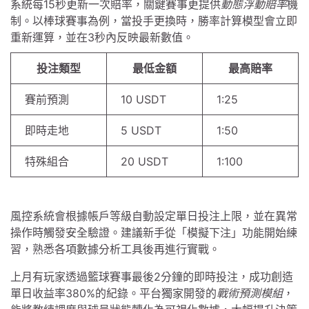
系統每15秒更新一次賠率，關鍵賽事更提供
動態浮動賠率
機
制。以棒球賽事為例，當投手更換時，勝率計算模型會立即
重新運算，並在3秒內反映最新數值。
投注類型
最低金額
最高賠率
賽前預測
10 USDT
1:25
即時走地
5 USDT
1:50
特殊組合
20 USDT
1:100
風控系統會根據帳戶等級自動設定單日投注上限，並在異常
操作時觸發安全驗證。建議新手從「模擬下注」功能開始練
習，熟悉各項數據分析工具後再進行實戰。
上月有玩家透過籃球賽事最後2分鐘的即時投注，成功創造
單日收益率380%的紀錄。平台獨家開發的
戰術預測模組
，