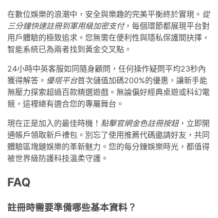
在數位娛樂的浪潮中，安全與樂趣的完美平衡終於實現。
從
三分鐘快速註冊到軍用級加密支付
，每個環節都展現平台對
用戶體驗的極致追求。您無需在便利性與隱私保護間抉擇，
智能系統已為兩者找到黃金交叉點。
24小時中英客服如同隨身顧問，任何操作疑問平均23秒內
獲得解答。
優塔平台
首次儲值加碼200%的優惠，讓新手能
無壓力探索超過百款精選遊戲。無論偏好經典桌遊或科幻電
競，這裡總有適合您的專屬舞台。
現在正是加入的最佳時機！
點擊官網金色註冊按鈕
，立即開
通帳戶領取新戶禮包。別忘了使用推薦代碼邀請好友，共同
體驗區塊鏈娛樂的革新魅力。您的每分鐘娛樂時光，都值得
被世界級防護科技溫柔守護。
FAQ
註冊時需要準備哪些基本資料？