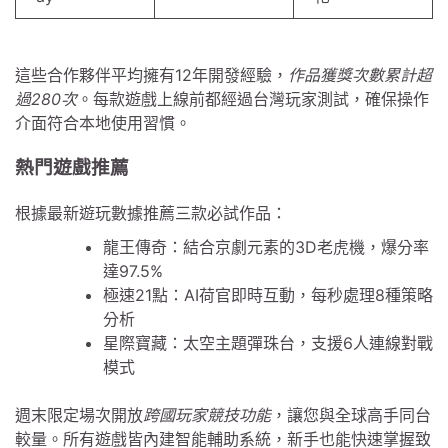
這些合作夥伴平均擁有12年開發經驗，
作品獲獎次數累計超
過280次
。每款遊戲上線前都經過台灣玩家測試，確保操作
介面符合本地使用習慣。
熱門遊戲推薦
根據最新遊玩數據推薦三款必試作品：
龍王傳奇：結合京劇元素的3D老虎機，爆分率
達97.5%
極速21點：AI荷官即時互動，每秒處理8種策略
分析
星際寶藏：太空主題彈珠台，支援6人連線對戰
模式
週末限定場次開放
跨國玩家競技功能
，讓您與全球高手同台
較量。所有遊戲皆內建智能輔助系統，新手也能快速掌握致