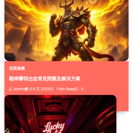
消閑娛樂
戰神賽特出金常見問題及解決方案
Admin
6 8 月 2025
1 Min Read
0
您是否曾經遇到過 優塔娛樂城 ...