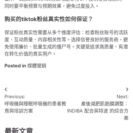
同时要平衡预算与预期效果，避免过度投入。
购买的tiktok粉丝真实性如何保证？
保证粉丝真实性需要从多个维度评估：检查粉丝账号的活跃
度、互动质量、内容相关性等。选择信誉良好的服务商，避
免使用廉价、批量生成的僵尸号。关键是追求高质量、有潜
在转化价值的真实用户。
Posted in
媒體營銷
文
Previous:
Next:
章
呼吸機與睡眠呼吸機的患者教
產後減肥肌筋膜調整：
導
育與培訓方案
INDIBA 配合英特波 的綜合方
案
覽
最新文章