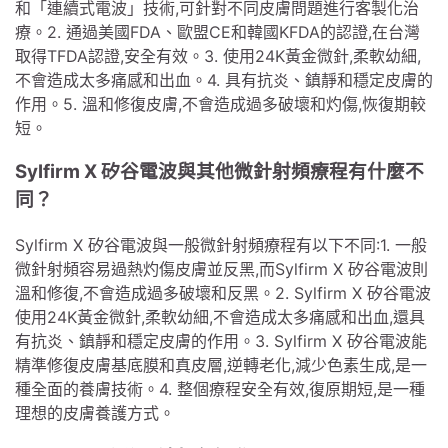
和「連續式電波」技術,可針對不同皮膚問題進行客製化治
療。2. 通過美國FDA、歐盟CE和韓國KFDA的認證,在台灣
取得TFDA認證,安全有效。3. 使用24K黃金微針,柔軟幼細,
不會造成太多痛感和出血。4. 具有抗炎、鎮靜和穩定皮膚的
作用。5. 溫和修復皮膚,不會造成過多破壞和灼傷,恢復期較
短。
Sylfirm X 矽谷電波與其他微針射頻療程有什麼不
同？
Sylfirm X 矽谷電波與一般微針射頻療程有以下不同:1. 一般
微針射頻容易過熱灼傷皮膚並反黑,而Sylfirm X 矽谷電波則
溫和修復,不會造成過多破壞和反黑。2. Sylfirm X 矽谷電波
使用24K黃金微針,柔軟幼細,不會造成太多痛感和出血,還具
有抗炎、鎮靜和穩定皮膚的作用。3. Sylfirm X 矽谷電波能
精準修復皮膚基底膜和真皮層,逆轉老化,減少色素生成,是一
種全面的養膚技術。4. 整個療程安全有效,復原期短,是一種
理想的皮膚養護方式。