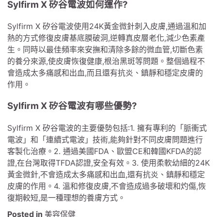
Sylfirm X 矽谷電波如何運作?
Sylfirm X 矽谷電波使用24K黃金微針刺入皮膚,通過溫和加
熱的方式修復皮膚基底膜破洞,逆轉真皮層老化,減少色素產
生。同時以最佳頻率來安撫和清除多餘的微血管,切斷色素
的養分來源,使皮膚恢復健康,根治黑斑等問題。整個過程不
會造成太多痛感和出血,而且還有抗炎、鎮靜和穩定皮膚的
作用。
Sylfirm X 矽谷電波有哪些優勢?
Sylfirm X 矽谷電波的主要優勢包括:1. 擁有專利的「脈衝式
電波」和「連續式電波」技術,能夠針對不同皮膚問題進行
客製化治療。2. 通過美國FDA、歐盟CE和韓國KFDA的認
證,在台灣取得TFDA認證,安全有效。3. 使用柔軟幼細的24K
黃金微針,不會造成太多痛感和出血,還有抗炎、鎮靜和穩定
皮膚的作用。4. 溫和修復皮膚,不會造成過多破壞和灼傷,恢
復期較短,是一種理想的養膚方式。
Posted in
美容保健