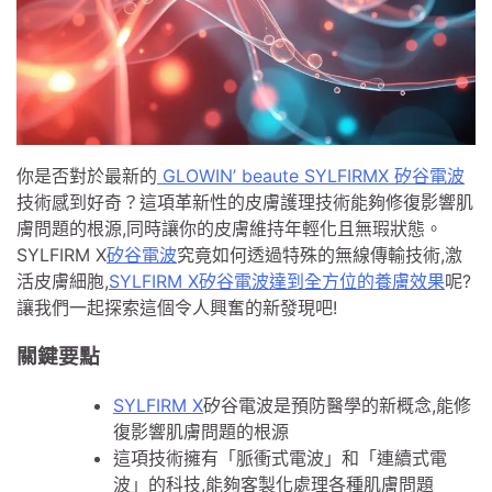
你是否對於最新的
GLOWIN’ beaute SYLFIRMX 矽谷電波
技術感到好奇？這項革新性的皮膚護理技術能夠修復影響肌
膚問題的根源,同時讓你的皮膚維持年輕化且無瑕狀態。
SYLFIRM X
矽谷電波
究竟如何透過特殊的無線傳輸技術,激
活皮膚細胞,
SYLFIRM X矽谷電波達到全方位的養膚效果
呢?
讓我們一起探索這個令人興奮的新發現吧!
關鍵要點
SYLFIRM X
矽谷電波是預防醫學的新概念,能修
復影響肌膚問題的根源
這項技術擁有「脈衝式電波」和「連續式電
波」的科技,能夠客製化處理各種肌膚問題