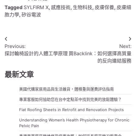
Tagged
SYLFIRM X
,
感應技術
,
生物科技
,
皮膚保養
,
皮膚細
胞力學
,
矽谷電波
文
Previous:
Next:
章
探討輪椅設計的人體工學原理
買Backlink：如何選擇高質量
導
的反向連結服務
覽
最新文章
美國代購家居用品與生活雜貨，體積重與運費評估指南
專業客服如何協助您在台中定點茶中找到完美的放鬆體驗？
Flat Roofing Sheets in Retrofit and Renovation Projects
Understanding Women’s Health Physiotherapy for Chronic
Pelvic Pain
香港專業磨豆機維修與保養攻略：如何延長磨豆機刀盤壽命