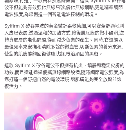
輸原理,打造了一款高科技無線設備。這款 Sylfirm X 矽谷電
波不但能夠有效強化無線訊號,優化無線網路,更能精準調節
電波強度,為您創造一個智能電波控制的環境。
Sylfirm X 矽谷電波的黃金微針柔軟幼細,可以安全舒適地刺
入皮膚表層,透過溫和的加熱方式,修復肌底膜的微小破洞,逆
轉真皮層的老化問題,從而減少色素的產生。同時,它還能以
最佳頻率來安撫和清除多餘的微血管,切斷色素的養分來源,
使您的肌膚能夠回復健康狀態,根治頑固的黑斑。
這款 Sylfirm X 矽谷電波不但擁有抗炎、鎮靜和穩定皮膚的
功效,而且還能透過便攜無線網路設備,隨時調節電波強度,為
您打造一個舒適自然的電波環境,讓肌膚能夠完全放鬆並恢
復活力。