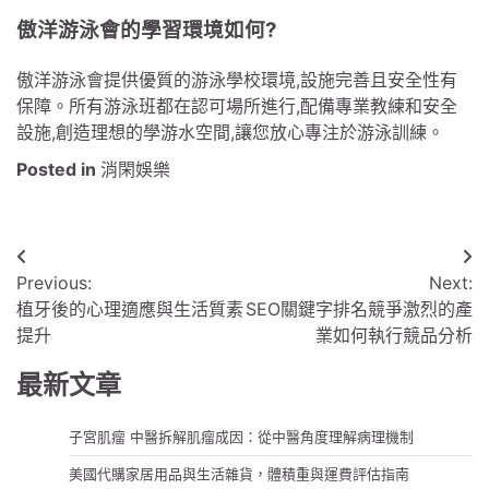
傲洋游泳會的學習環境如何?
傲洋游泳會提供優質的游泳學校環境,設施完善且安全性有
保障。所有游泳班都在認可場所進行,配備專業教練和安全
設施,創造理想的學游水空間,讓您放心專注於游泳訓練。
Posted in
消閑娛樂
文
Previous:
Next:
章
植牙後的心理適應與生活質素
SEO關鍵字排名競爭激烈的產
導
提升
業如何執行競品分析
覽
最新文章
子宮肌瘤 中醫拆解肌瘤成因：從中醫角度理解病理機制
美國代購家居用品與生活雜貨，體積重與運費評估指南