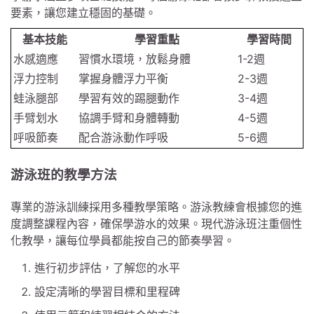
要素，讓您建立穩固的基礎。
基本技能
學習重點
學習時間
水感適應
習慣水環境，放鬆身體
1-2週
浮力控制
掌握身體浮力平衡
2-3週
蛙泳腿部
學習有效的踢腿動作
3-4週
手臂划水
協調手臂和身體轉動
4-5週
呼吸節奏
配合游泳動作呼吸
5-6週
游泳班的教學方法
專業的游泳訓練採用多種教學策略。游泳教練會根據您的進
度調整課程內容，確保學游水的效果。現代游泳班注重個性
化教學，讓每位學員都能按自己的節奏學習。
進行初步評估，了解您的水平
設定清晰的學習目標和里程碑