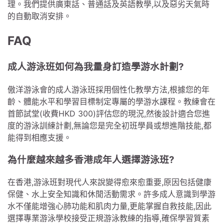
理。我們提供廣東話、普通話及英語教學,以及惡劣天氣時
的自動取消安排。
FAQ
成人游泳班如何為我量身訂造學游水計劃?
傲洋游泳會的成人游泳班採用個性化教學方法,根據您的年
齡、體能水平和學習目標制定專屬的學游水課程。教練會在
首節試堂(收費HKD 300)評估您的現況,然後設計適合您進
度的游泳訓練計劃,無論您是完全初班學員或想進階技能,都
能得到相應支援。
為什麼越來越多香港成年人選擇游泳班?
在香港,游泳班對現代人來說變得愈來愈重要,原因包括健康
保健、水上安全知識和休閒活動需求。許多成人意識到學游
水不僅能增強心肺功能和肌肉力量,更能掌握自救技能,因此
選擇專業游泳學校接受正規游泳教練的指導,確保學習質素