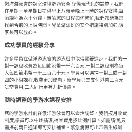
傲洋游泳會的課室環境舒適安全,配備現代化的設施。我們
在星期一至星期日提供早上八時至晚上十時的課程安排,每
節課程為六十分鐘。無論您的日程如何繁忙,我們都能為您
找到合適的上課時間。兒童游泳班的安全措施特別加強,讓
家長可以放心。
成功學員的經驗分享
許多學員在傲洋游泳會的游泳班中取得顯著進步。我們的一
對一課程收費為每四節港幣一千六百元,一對二課程則為每
人每四節港幣一千三百六十元。學員可以選擇一對三或一對
四的小組課程,收費更加優惠。新學員只需支付港幣三百元
試堂費用,二人同行更有九折優惠。
隨時調整的學游水課程安排
您的學游水計劃在傲洋游泳會可以靈活調整。我們按月收費
制度,學員可以中途插班,補堂費用按比例計算。如需請假,只
需提前兩日通知即可安排補堂。緊急病假可出示醫生紙辦