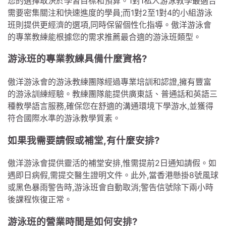
您的選擇取決於學習目標和預算。1對1私人游泳教學最適合
需要密集關注和快速進度的學員;而1對2至1對4的小組游泳
班則提供更經濟的選項,同時保留個性化指導。傲洋游泳會
的專業教練能根據您的需求推薦最合適的游泳班類型。
游泳班的專業教練具備什麼資格?
傲洋游泳會的游泳教練團隊經過專業培訓和認證,擁有豐富
的游泳訓練經驗。教練團隊能提供廣東話、普通話和英語三
種教學語言服務,確保您在舒適的溝通環境下學游水,並獲得
符合國際水準的游泳教學質素。
如果我需要請假或補堂,有什麼安排?
傲洋游泳會提供靈活的補堂安排,惟需提前2日通知請假。如
遇即日病假,需提交醫生證明文件。此外,當香港懸掛8號風球
或黑色暴雨警告時,游泳班會自動取消;警告信號除下兩小時
後課程恢復正常。
游泳班的營業時間是如何安排?