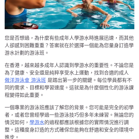
您是否想過，為什麼有些成年人學游水時進展迅速，而其他
人卻感到困難重重？答案就在於選擇一個能為您量身訂造學
游水計劃的游泳班。
在香港，越來越多成年人認識到學游水的重要性。不論您是
為了健康、安全還是純粹享受水上運動，找到合適的成人
傲洋游泳會 游泳班
是踏出第一步的關鍵。每位學員都有不
同的需求、目標和學習速度。這就是為什麼個性化的游泳課
程變得如此重要。
一個專業的游泳班應該了解您的背景。您可能是完全的初學
者，或者您曾經學過一些游泳技巧但多年未練習。無論您的
情況如何，
學游水
的過程都應該根據您的實際情況進行調
整。這種度身訂造的方式確保您能夠在舒適和安全的環境中
進步。