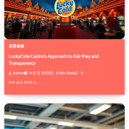
消閑娛樂
LuckyCola Casino’s Approach to Fair Play and
Transparency
Admin
14 8 月 2025
8 Min Read
0
Are you tired o...