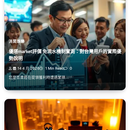
消閑娛樂
優塔market評價 免流水機制實測：對台灣用戶的實際優
勢說明
14 4 月 2026
1 Min Read
0
您是否曾經在提領獲利時遭遇繁瑣...