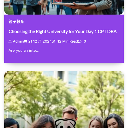
親子教育
Choosing the Right University for Your Day 1 CPT DBA
Admin
21 12 月 2024
12 Min Read
0
Are you an inte...