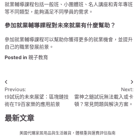
就業輔導課程包括一般班、小團體班、名人講座和青年專班
等不同類型，能夠滿足不同學員的需求。
參加就業輔導課程對未來就業有什麼幫助？
參加就業輔導課程可以幫助你獲得更多的就業機會，並提升
自己的職業發展前景。
Posted in
親子教育
文
Previous:
Next:
章
t9試玩的未來展望：區塊鏈技
雷神之鎚試玩無法載入或卡
導
術在T9百家樂的應用前景
頓？常見問題與解決方案。
覽
最新文章
美國代購家居用品與生活雜貨，體積重與運費評估指南