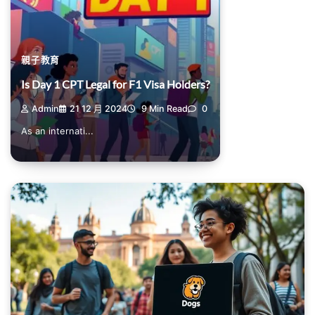
親子教育
Is Day 1 CPT Legal for F1 Visa Holders?
Admin
21 12 月 2024
9 Min Read
0
As an internati...