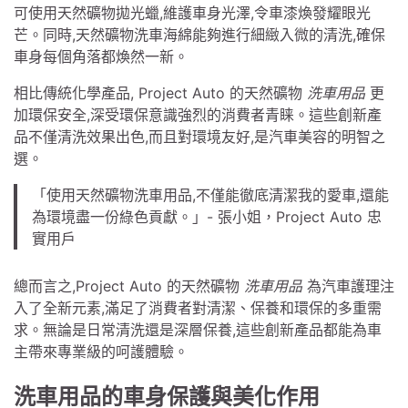
可使用天然礦物拋光蠟,維護車身光澤,令車漆煥發耀眼光
芒。同時,天然礦物洗車海綿能夠進行細緻入微的清洗,確保
車身每個角落都煥然一新。
相比傳統化學產品, Project Auto 的天然礦物
洗車用品
更
加環保安全,深受環保意識強烈的消費者青睐。這些創新產
品不僅清洗效果出色,而且對環境友好,是汽車美容的明智之
選。
「使用天然礦物洗車用品,不僅能徹底清潔我的愛車,還能
為環境盡一份綠色貢獻。」- 張小姐，Project Auto 忠
實用戶
總而言之,Project Auto 的天然礦物
洗車用品
為汽車護理注
入了全新元素,滿足了消費者對清潔、保養和環保的多重需
求。無論是日常清洗還是深層保養,這些創新產品都能為車
主帶來專業級的呵護體驗。
洗車用品的車身保護與美化作用