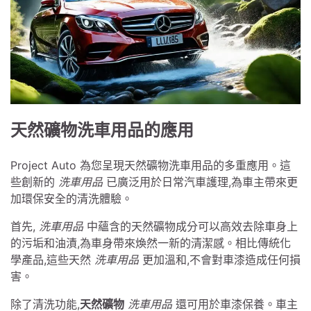
天然礦物洗車用品的應用
Project Auto 為您呈現天然礦物洗車用品的多重應用。這
些創新的
洗車用品
已廣泛用於日常汽車護理,為車主帶來更
加環保安全的清洗體驗。
首先,
洗車用品
中蘊含的天然礦物成分可以高效去除車身上
的污垢和油漬,為車身帶來煥然一新的清潔感。相比傳統化
學產品,這些天然
洗車用品
更加溫和,不會對車漆造成任何損
害。
除了清洗功能,
天然礦物
洗車用品
還可用於車漆保養。車主