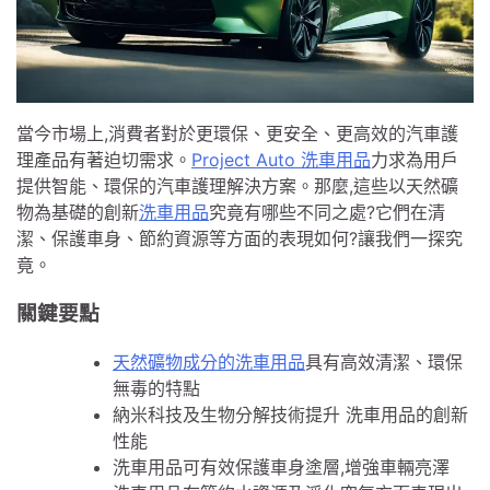
當今市場上,消費者對於更環保、更安全、更高效的汽車護
理產品有著迫切需求。
Project Auto 洗車用品
力求為用戶
提供智能、環保的汽車護理解決方案。那麼,這些以天然礦
物為基礎的創新
洗車用品
究竟有哪些不同之處?它們在清
潔、保護車身、節約資源等方面的表現如何?讓我們一探究
竟。
關鍵要點
天然礦物成分的洗車用品
具有高效清潔、環保
無毒的特點
納米科技及生物分解技術提升 洗車用品的創新
性能
洗車用品可有效保護車身塗層,增強車輛亮澤