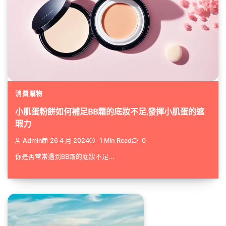
消費購物
小肌蛋粉餅如何補足BB霜的底妝不足,發揮小肌蛋的遮
瑕力
Admin
26 4 月 2024
1 Min Read
0
你是否常常遇到BB霜的底妝不足...