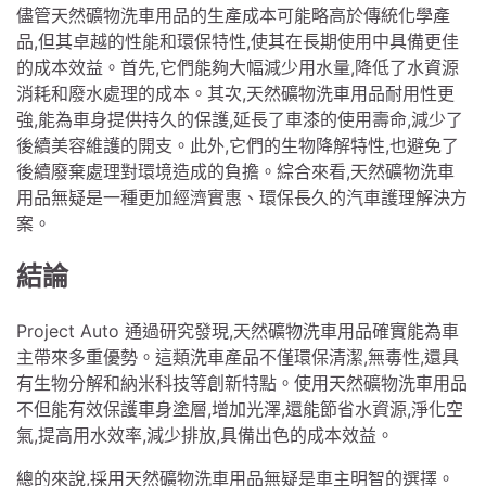
儘管天然礦物洗車用品的生產成本可能略高於傳統化學產
品,但其卓越的性能和環保特性,使其在長期使用中具備更佳
的成本效益。首先,它們能夠大幅減少用水量,降低了水資源
消耗和廢水處理的成本。其次,天然礦物洗車用品耐用性更
強,能為車身提供持久的保護,延長了車漆的使用壽命,減少了
後續美容維護的開支。此外,它們的生物降解特性,也避免了
後續廢棄處理對環境造成的負擔。綜合來看,天然礦物洗車
用品無疑是一種更加經濟實惠、環保長久的汽車護理解決方
案。
結論
Project Auto 通過研究發現,天然礦物洗車用品確實能為車
主帶來多重優勢。這類洗車產品不僅環保清潔,無毒性,還具
有生物分解和納米科技等創新特點。使用天然礦物洗車用品
不但能有效保護車身塗層,增加光澤,還能節省水資源,淨化空
氣,提高用水效率,減少排放,具備出色的成本效益。
總的來說,採用天然礦物洗車用品無疑是車主明智的選擇。