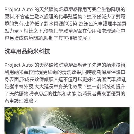
Project Auto 的天然礦物
洗車用品
採用可完全生物降解的
原料,不會產生難以處理的化學殘留物。這不僅減少了對環
境的負荷,也降低了對水資源的污染,為綠色汽車護理事業貢
獻力量。相比之下,傳統化學
洗車用品
在使用和處理過程中
容易造成環境問題,限制了其可持續發展。
洗車用品納米科技
Project Auto 的天然礦物
洗車用品
融合了先進的納米技術,
利用納米顆粒實現更細緻的清洗效果,同時能夠深層保護車
身表面,形成長效保護膜。這不僅可以更好地清潔汽車,還能
維護車輛外觀,大大延長車身美化效果。這一創新技術提升
了天然礦物
洗車用品
的性能和功能,為消費者帶來更優質的
汽車護理體驗。