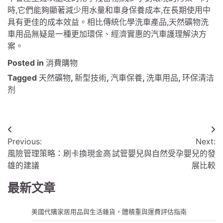
時,它們能夠顯著減少用水量和車身保養成本,在長期使用中
具有更佳的成本效益。相比傳統化學洗車產品,天然礦物洗
車用品無疑是一種更加環保、經濟實惠的汽車護理解決方
案。
Posted in
消費購物
Tagged
天然礦物
,
新型技術
,
汽車保養
,
洗車用品
,
环保清洁
剂
文
Previous:
Next:
章
風險管理策略：刷卡換現金高
試管嬰兒與自然受孕嬰兒的發
導
雄的建議
展比較
覽
最新文章
美國代購家居用品與生活雜貨，體積重與運費評估指南