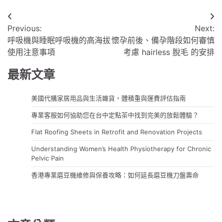
文
Previous:
Next:
章
呼吸機與睡眠呼吸機的高海拔
懷孕前後、備孕階段如何審慎
導
使用注意事項
考慮 hairless 脫毛 的安排
覽
最新文章
美國代購家居用品與生活雜貨，體積重與運費評估指南
專業客服如何協助您在台中定點茶中找到完美的放鬆體驗？
Flat Roofing Sheets in Retrofit and Renovation Projects
Understanding Women’s Health Physiotherapy for Chronic
Pelvic Pain
香港專業磨豆機維修與保養攻略：如何延長磨豆機刀盤壽命