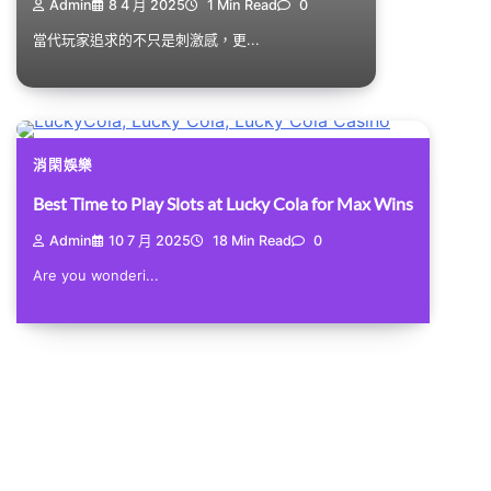
Admin
8 4 月 2025
1 Min Read
0
當代玩家追求的不只是刺激感，更...
消閑娛樂
Best Time to Play Slots at Lucky Cola for Max Wins
Admin
10 7 月 2025
18 Min Read
0
Are you wonderi...