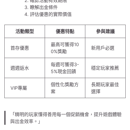
確認活動有效期限
瞭解出金條件
評估優惠的實際價值
活動類型
優惠特點
參與建議
最高可獲得10
首存優惠
新用戶必選
0%獎勵
每週可獲得3-
週週返水
穩定玩家推薦
5%現金回饋
個性化獎勵方
長期玩家最佳
VIP專屬
案
選擇
「精明的玩家懂得善用每一個促銷機會，提升遊戲體驗
與出金效率。」