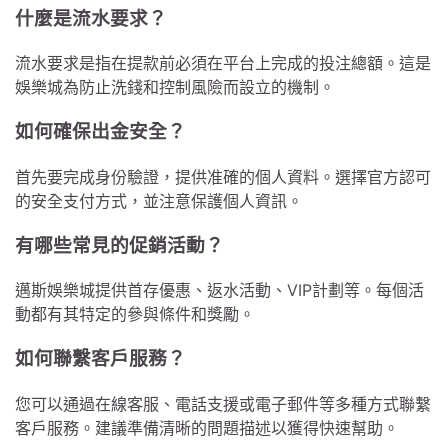
什麼是流水要求？
流水要求是指在提款前必須在平台上完成的投注總額。這是
娛樂城為防止洗錢和控制風險而設立的機制。
如何確保出金安全？
首先要完成身份驗證，提供准確的個人資料。選擇官方認可
的安全支付方式，並注意保護個人資訊。
有哪些常見的促銷活動？
邁斯娛樂城提供首存優惠、返水活動、VIP計劃等。每個活
動都有其特定的參與條件和獎勵。
如何聯繫客戶服務？
您可以通過在線客服、電話支援或電子郵件等多種方式聯繫
客戶服務。建議準備清晰的問題描述以獲得快速幫助。