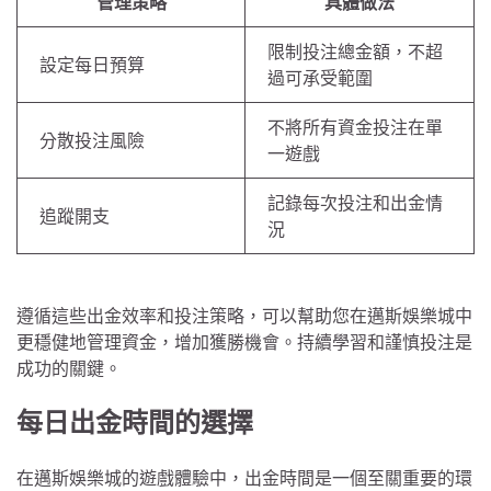
管理策略
具體做法
限制投注總金額，不超
設定每日預算
過可承受範圍
不將所有資金投注在單
分散投注風險
一遊戲
記錄每次投注和出金情
追蹤開支
況
遵循這些出金效率和投注策略，可以幫助您在邁斯娛樂城中
更穩健地管理資金，增加獲勝機會。持續學習和謹慎投注是
成功的關鍵。
每日出金時間的選擇
在邁斯娛樂城的遊戲體驗中，出金時間是一個至關重要的環