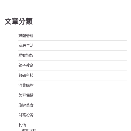
文章分類
媒體營銷
家居生活
貓奴狗奴
親子教育
數碼科技
消費購物
美容保健
旅遊美食
財務投資
其他
關於我們