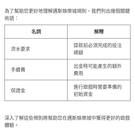
為了幫助您更好地理解邁斯娛樂城規則，我們列出幾個關鍵
術語：
名詞
解釋
提款前必須完成的投注
流水要求
總額
出金時可能產生的額外
手續費
費用
進行遊戲時需要準備的
保證金
初始資金
深入了解這些規則將幫助您在邁斯娛樂城中獲得更好的遊戲
體驗。