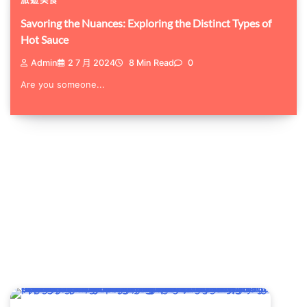
Savoring the Nuances: Exploring the Distinct Types of
Hot Sauce
Admin
2 7 月 2024
8 Min Read
0
Are you someone...