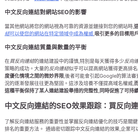
中文反向連結對網站SEO的影響
當其他網站將您的網站視為可靠的資源並鏈接到您的網站時,
結
可以使您的網站在特定領域中成為權威
,
吸引更多的目標用
中文反向連結質量與數量的平衡
在
買反向連結
的連結建設中的謹慎,特別是每天獲得多少
反向
策略的成功。大量的
反向連結
似乎可以提高網站獲得更高排名
度優化情境之間的微妙界限
,後者可能會引起Google的算
況的逐漸發展往往更為堅固。這涉及培養不僅提高域名權威,
這種平衡保持了某人連結建設舉措的完整性
,
同時促進了可持
中文反向連結的SEO效果跟踪：買反向
了解反向連結服務的重要性並掌握反向連結優化的技巧是關鍵
排名的重要方法。 通過密切跟踪中文反向連結的效果,企業可