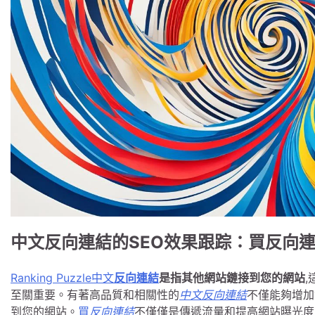
中文反向連結的SEO效果跟踪：買反向
Ranking Puzzle中文
反向連結
是指其他網站鏈接到您的網站
至關重要。有著高品質和相關性的
中文反向連結
不僅能夠增加
到您的網站。
買
反向連結
不僅僅是傳遞流量和提高網站曝光度