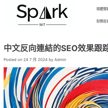
Skip
to
媒體營
content
財務投
中文反向連結的SEO效果跟
Posted on
24 7 月 2024
by
Admin