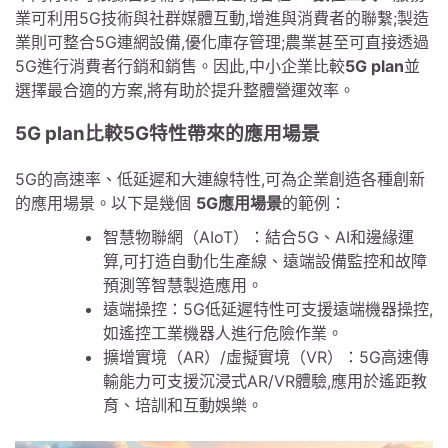
業可利用5G技術與社群媒體互動,增進與消費者的聯繫;製造
業則可整合5G連網設備,優化庫存管理;農業甚至可直接透過
5G進行消費者行銷和銷售。因此,中小企業比較
5G plan
並
選擇最合適的方案,將有助於提升整體營運效率。
5G plan比較5G特性帶來的應用場景
5G的高速率、低延遲和大連線特性,可為企業創造各種創新
的應用場景。以下是幾個
5G應用場景
的範例：
智慧物聯網（AIoT）：結合5G、AI和邊緣運
算,可打造自動化生產線、遠端設備監控和故障
預測等智慧製造應用。
遠端操控：5G低延遲特性可支援遠端機器操控,
如遙控工業機器人進行危險作業。
擴增實境（AR）/虛擬實境（VR）：5G高速傳
輸能力可支援沉浸式AR/VR體驗,應用於遙距教
育、培訓和互動娛樂。