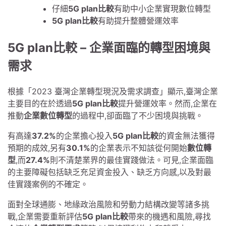
仔細
5G plan比較
有助中小企業實現數位轉型
5G plan比較
有助提升整體營運效率
5G plan比較 – 企業面臨的轉型困境與
需求
根據「2023 臺灣企業轉型現況及需求調查」顯示,臺灣企業
主要目的在於透過
5G plan比較
提升營運效率。然而,企業在
推動
企業數位轉型
的過程中,卻面臨了不少困境與挑戰。
有高達
37.2%
的企業擔心投入
5G plan比較
的資金無法獲得
預期的成效,另有
30.1%
的企業表示不知該從何開始
數位轉
型
,而
27.4%
則不清楚業界的最佳實踐做法。可見,企業面臨
的主要障礙包括缺乏充足資金投入、缺乏方向感,以及對最
佳實踐案例的不確定。
面對全球通膨、地緣政治風險和勞動力結構改變等諸多挑
戰,企業需要重新評估
5G plan比較
帶來的機遇和風險,尋找