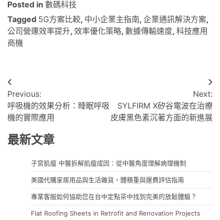
Posted in
數碼科技
Tagged
5G方案比較
,
中小企業主指南
,
企業通訊解決方案
,
公司營運效率提升
,
效率優化策略
,
數據傳輸速度
,
科技應用
商機
文
Previous:
Next:
章
呼吸機的效果分析：睡眠呼吸
SYLFIRM X矽谷電波在治療
導
機的實際應用
皮膚黑色素沉著方面的新進展
覽
最新文章
子宮肌瘤 中醫拆解肌瘤成因：從中醫角度理解病理機制
美國代購家居用品與生活雜貨，體積重與運費評估指南
專業客服如何協助您在台中定點茶中找到完美的放鬆體驗？
Flat Roofing Sheets in Retrofit and Renovation Projects