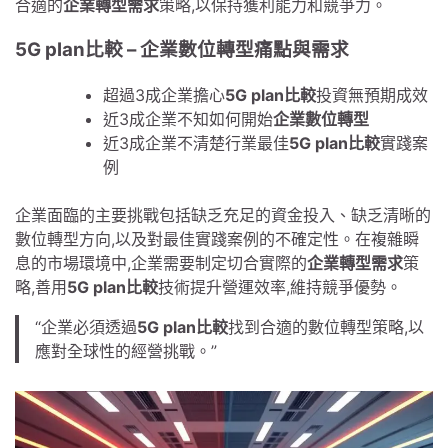
合適的
企業轉型需求
策略,以保持獲利能力和競爭力。
5G plan比較 – 企業數位轉型痛點與需求
超過3成企業擔心
5G plan比較
投資無預期成效
近3成企業不知如何開始
企業數位轉型
近3成企業不清楚行業最佳
5G plan比較
實踐案
例
企業面臨的主要挑戰包括缺乏充足的資金投入、缺乏清晰的
數位轉型方向,以及對最佳實踐案例的不確定性。在複雜瞬
息的市場環境中,企業需要制定切合實際的
企業轉型需求
策
略,善用
5G plan比較
技術提升營運效率,維持競爭優勢。
“企業必須透過
5G plan比較
找到合適的數位轉型策略,以
應對全球性的經營挑戰。”