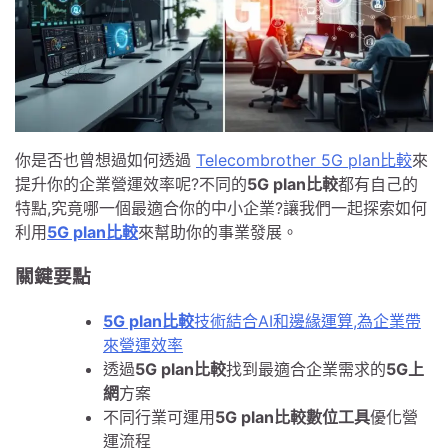
你是否也曾想過如何透過
Telecombrother 5G plan比較
來
提升你的企業營運效率呢?不同的
5G plan比較
都有自己的
特點,究竟哪一個最適合你的中小企業?讓我們一起探索如何
利用
5G plan比較
來幫助你的事業發展。
關鍵要點
5G plan比較
技術結合AI和邊緣運算,為企業帶
來營運效率
透過
5G plan比較
找到最適合企業需求的
5G上
網
方案
不同行業可運用
5G plan比較數位工具
優化營
運流程