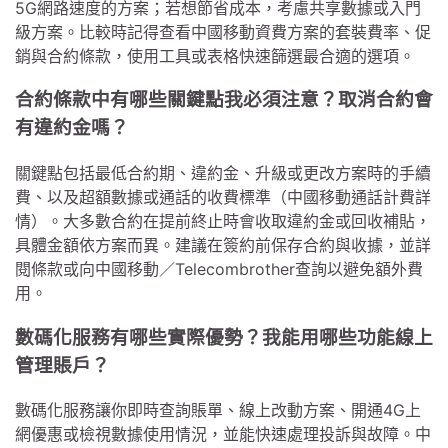
5G網路速度的方案；若想節省成本，考慮共享數據或入門
級方案。比較時記得查看中國移動資費方案的套裝費率、促
銷與合約條款，使用工具或表格快速篩選最合適的選項。
合約條款中有哪些關鍵點我必須注意？取消合約會
有違約金嗎？
關鍵點包括最低合約期、違約金、升級或更改方案時的手續
費、以及超額數據或通話的收費標準（中國移動通話計費詳
情）。大多數合約在提前終止時會收取違約金或回收補貼，
具體金額依方案而異。建議在簽約前保存合約與收據，並詳
閱條款或向中國移動／Telecombrother查詢以避免額外費
用。
數碼化服務有哪些實際優勢？我能用哪些功能線上
管理賬戶？
數碼化服務讓你即時查詢賬單、線上改動方案、開通4G上
網優惠或檢視數據使用情況，並能快速處理投訴與故障。中