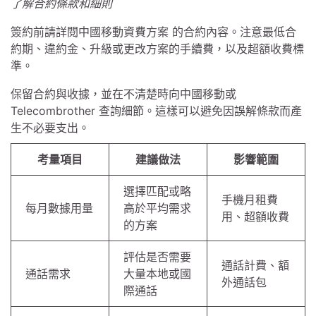
了解合約條款和細則
簽約前請詳閱中國移動資費方案 的合約內容。注意最低合
約期、違約金、升級或更改方案的手續費，以及超額收費標
準。
保留合約與收據，並在不清楚時向中國移動或
Telecombrother 查詢細節。這樣可以避免因誤解條款而產
生不必要支出。
考量項目
建議做法
影響範圍
選擇匹配或略
手機月租費
每月數據用量
高於平均需求
用、超額收費
的方案
評估是否需要
通話計費、額
通話需求
大量本地或國
外通話包
際通話