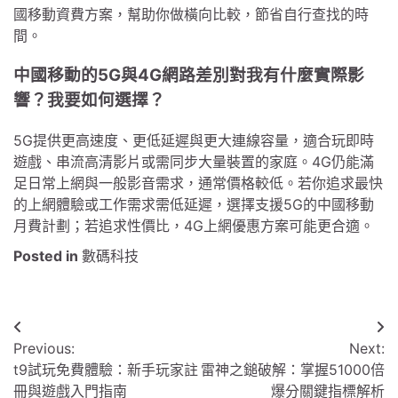
國移動資費方案，幫助你做橫向比較，節省自行查找的時
間。
中國移動的5G與4G網路差別對我有什麼實際影
響？我要如何選擇？
5G提供更高速度、更低延遲與更大連線容量，適合玩即時
遊戲、串流高清影片或需同步大量裝置的家庭。4G仍能滿
足日常上網與一般影音需求，通常價格較低。若你追求最快
的上網體驗或工作需求需低延遲，選擇支援5G的中國移動
月費計劃；若追求性價比，4G上網優惠方案可能更合適。
Posted in
數碼科技
文
Previous:
Next:
章
t9試玩免費體驗：新手玩家註
雷神之鎚破解：掌握51000倍
導
冊與遊戲入門指南
爆分關鍵指標解析