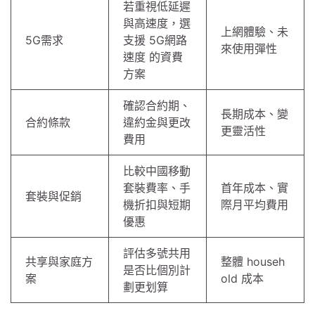
若重視低延遲
與高速度，選
上網體驗、未
5G需求
支援 5G網路
來使用彈性
速度 的資費
方案
確認合約期、
長期成本、變
合約條款
違約金與更改
更靈活性
費用
比較中國移動
套裝費率、手
首年成本、實
套裝與促銷
機折扣與短期
際月平均費用
優惠
評估多號共用
共享與家庭方
整體 househ
是否比個別計
案
old 成本
劃更划算